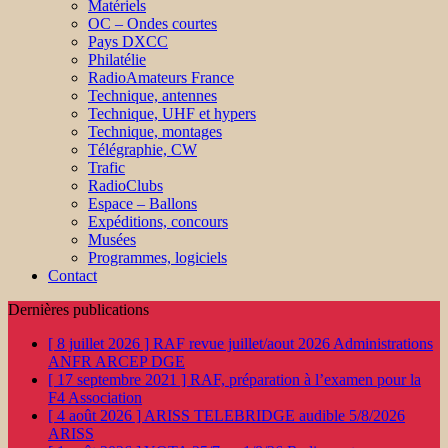
Matériels
OC – Ondes courtes
Pays DXCC
Philatélie
RadioAmateurs France
Technique, antennes
Technique, UHF et hypers
Technique, montages
Télégraphie, CW
Trafic
RadioClubs
Espace – Ballons
Expéditions, concours
Musées
Programmes, logiciels
Contact
Dernières publications
[ 8 juillet 2026 ]
RAF revue juillet/aout 2026
Administrations
ANFR ARCEP DGE
[ 17 septembre 2021 ]
RAF, préparation à l’examen pour la
F4
Association
[ 4 août 2026 ]
ARISS TELEBRIDGE audible 5/8/2026
ARISS