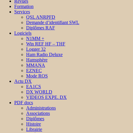
Revues
Formation
Services
QSL ANRPFD
Demande d’identifiant SWL
Diplômes RAF
Logiciels
N1MM +
Win REF HF – THF
Logger 32
Ham Radio Deluxe
Hamsphère
MMANA
EZNEC
Mode ROS
Actu DX
EA1CS
DX WORLD
VIDEOS EXPE. DX
PDF docs
Administrations
Associations
Diplômes
Histoire
Librairie