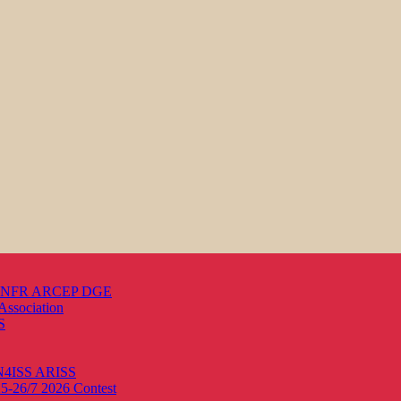
s ANFR ARCEP DGE
Association
S
ON4ISS
ARISS
25-26/7 2026
Contest