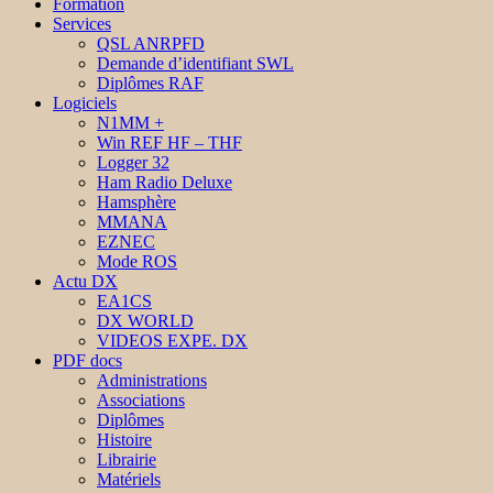
Formation
Services
QSL ANRPFD
Demande d’identifiant SWL
Diplômes RAF
Logiciels
N1MM +
Win REF HF – THF
Logger 32
Ham Radio Deluxe
Hamsphère
MMANA
EZNEC
Mode ROS
Actu DX
EA1CS
DX WORLD
VIDEOS EXPE. DX
PDF docs
Administrations
Associations
Diplômes
Histoire
Librairie
Matériels