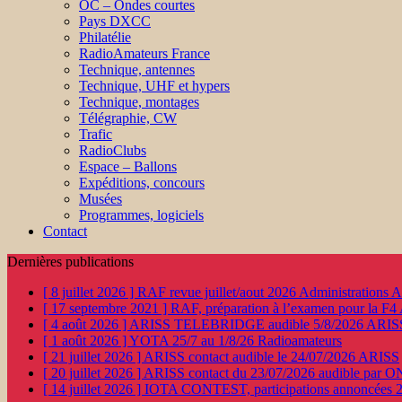
OC – Ondes courtes
Pays DXCC
Philatélie
RadioAmateurs France
Technique, antennes
Technique, UHF et hypers
Technique, montages
Télégraphie, CW
Trafic
RadioClubs
Espace – Ballons
Expéditions, concours
Musées
Programmes, logiciels
Contact
Dernières publications
[ 8 juillet 2026 ]
RAF revue juillet/aout 2026
Administration
[ 17 septembre 2021 ]
RAF, préparation à l’examen pour la F4
[ 4 août 2026 ]
ARISS TELEBRIDGE audible 5/8/2026
ARIS
[ 1 août 2026 ]
YOTA 25/7 au 1/8/26
Radioamateurs
[ 21 juillet 2026 ]
ARISS contact audible le 24/07/2026
ARISS
[ 20 juillet 2026 ]
ARISS contact du 23/07/2026 audible par 
[ 14 juillet 2026 ]
IOTA CONTEST, participations annoncées 