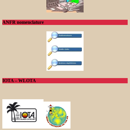
ANFR nomenclature
IOTA – WLOTA