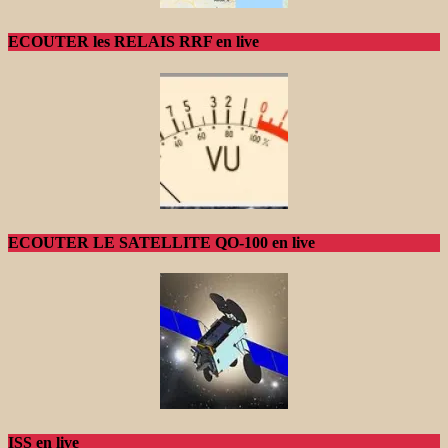
ECOUTER les RELAIS RRF en live
ECOUTER LE SATELLITE QO-100 en live
ISS en live