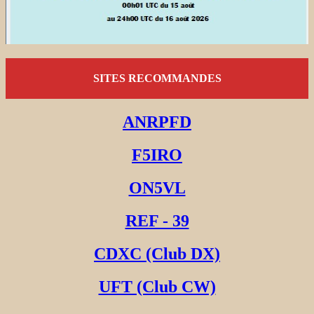
SITES RECOMMANDES
ANRPFD
F5IRO
ON5VL
REF - 39
CDXC (Club DX)
UFT (Club CW)