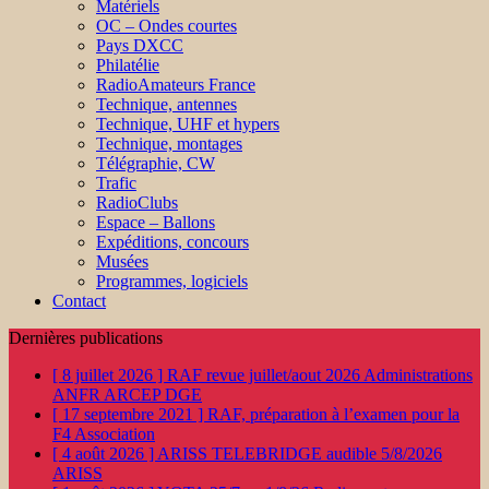
Matériels
OC – Ondes courtes
Pays DXCC
Philatélie
RadioAmateurs France
Technique, antennes
Technique, UHF et hypers
Technique, montages
Télégraphie, CW
Trafic
RadioClubs
Espace – Ballons
Expéditions, concours
Musées
Programmes, logiciels
Contact
Dernières publications
[ 8 juillet 2026 ]
RAF revue juillet/aout 2026
Administrations
ANFR ARCEP DGE
[ 17 septembre 2021 ]
RAF, préparation à l’examen pour la
F4
Association
[ 4 août 2026 ]
ARISS TELEBRIDGE audible 5/8/2026
ARISS