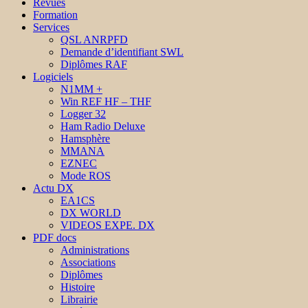
Revues
Formation
Services
QSL ANRPFD
Demande d’identifiant SWL
Diplômes RAF
Logiciels
N1MM +
Win REF HF – THF
Logger 32
Ham Radio Deluxe
Hamsphère
MMANA
EZNEC
Mode ROS
Actu DX
EA1CS
DX WORLD
VIDEOS EXPE. DX
PDF docs
Administrations
Associations
Diplômes
Histoire
Librairie