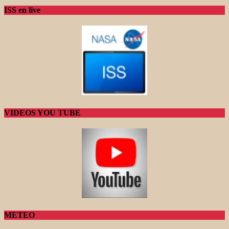
ISS en live
VIDEOS YOU TUBE
METEO