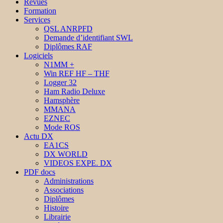
Revues
Formation
Services
QSL ANRPFD
Demande d’identifiant SWL
Diplômes RAF
Logiciels
N1MM +
Win REF HF – THF
Logger 32
Ham Radio Deluxe
Hamsphère
MMANA
EZNEC
Mode ROS
Actu DX
EA1CS
DX WORLD
VIDEOS EXPE. DX
PDF docs
Administrations
Associations
Diplômes
Histoire
Librairie