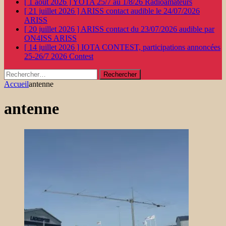
[ 1 août 2026 ]
YOTA 25/7 au 1/8/26
Radioamateurs
[ 21 juillet 2026 ]
ARISS contact audible le 24/07/2026
ARISS
[ 20 juillet 2026 ]
ARISS contact du 23/07/2026 audible par
ON4ISS
ARISS
[ 14 juillet 2026 ]
IOTA CONTEST, participations annoncées
25-26/7 2026
Contest
Rechercher :
Accueil
antenne
antenne