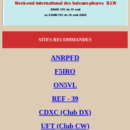
SITES RECOMMANDES
ANRPFD
F5IRO
ON5VL
REF - 39
CDXC (Club DX)
UFT (Club CW)