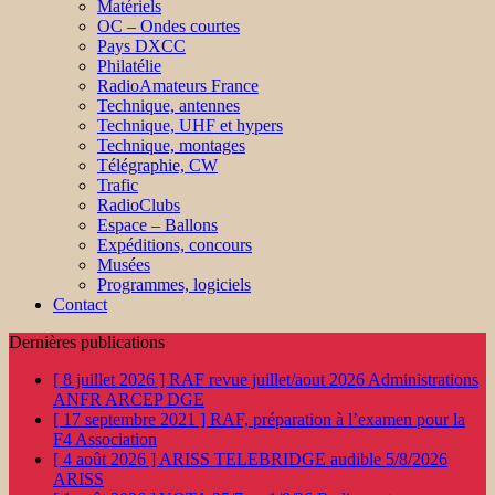
Matériels
OC – Ondes courtes
Pays DXCC
Philatélie
RadioAmateurs France
Technique, antennes
Technique, UHF et hypers
Technique, montages
Télégraphie, CW
Trafic
RadioClubs
Espace – Ballons
Expéditions, concours
Musées
Programmes, logiciels
Contact
Dernières publications
[ 8 juillet 2026 ]
RAF revue juillet/aout 2026
Administrations
ANFR ARCEP DGE
[ 17 septembre 2021 ]
RAF, préparation à l’examen pour la
F4
Association
[ 4 août 2026 ]
ARISS TELEBRIDGE audible 5/8/2026
ARISS