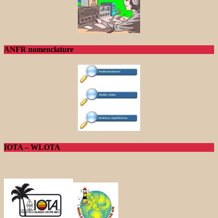
ANFR nomenclature
IOTA – WLOTA