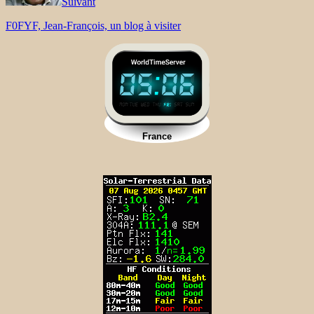
Suivant
F0FYF, Jean-François, un blog à visiter