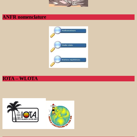
ANFR nomenclature
IOTA – WLOTA