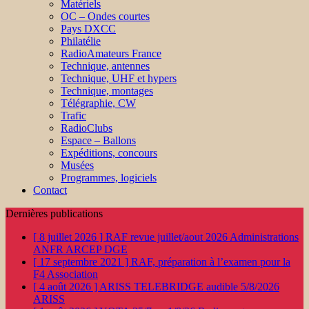
Matériels
OC – Ondes courtes
Pays DXCC
Philatélie
RadioAmateurs France
Technique, antennes
Technique, UHF et hypers
Technique, montages
Télégraphie, CW
Trafic
RadioClubs
Espace – Ballons
Expéditions, concours
Musées
Programmes, logiciels
Contact
Dernières publications
[ 8 juillet 2026 ]
RAF revue juillet/aout 2026
Administrations
ANFR ARCEP DGE
[ 17 septembre 2021 ]
RAF, préparation à l’examen pour la
F4
Association
[ 4 août 2026 ]
ARISS TELEBRIDGE audible 5/8/2026
ARISS