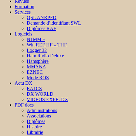
Revues
Formation
Services
QSL ANRPFD
Demande d’identifiant SWL
Diplômes RAF
Logiciels
N1MM +
Win REF HF – THF
Logger 32
Ham Radio Deluxe
Hamsphère
MMANA
EZNEC
Mode ROS
Actu DX
EA1CS
DX WORLD
VIDEOS EXPE. DX
PDF docs
Administrations
Associations
Diplômes
Histoire
Librairie