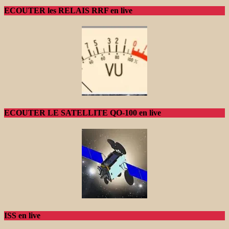
ECOUTER les RELAIS RRF en live
ECOUTER LE SATELLITE QO-100 en live
ISS en live