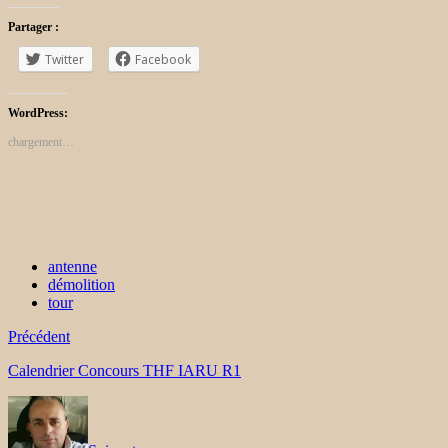
Partager :
Twitter
Facebook
WordPress:
chargement…
antenne
démolition
tour
Précédent
Calendrier Concours THF IARU R1