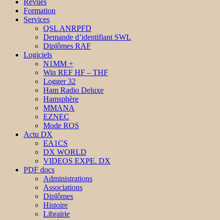
Revues
Formation
Services
QSL ANRPFD
Demande d’identifiant SWL
Diplômes RAF
Logiciels
N1MM +
Win REF HF – THF
Logger 32
Ham Radio Deluxe
Hamsphère
MMANA
EZNEC
Mode ROS
Actu DX
EA1CS
DX WORLD
VIDEOS EXPE. DX
PDF docs
Administrations
Associations
Diplômes
Histoire
Librairie