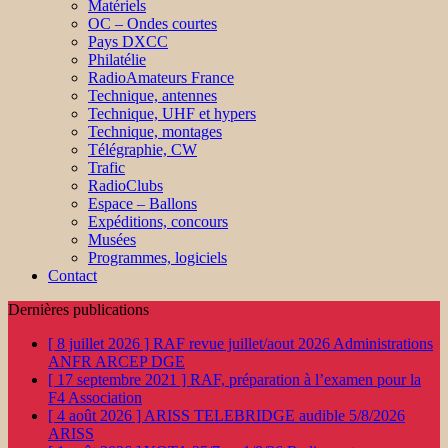
Matériels
OC – Ondes courtes
Pays DXCC
Philatélie
RadioAmateurs France
Technique, antennes
Technique, UHF et hypers
Technique, montages
Télégraphie, CW
Trafic
RadioClubs
Espace – Ballons
Expéditions, concours
Musées
Programmes, logiciels
Contact
Dernières publications
[ 8 juillet 2026 ]
RAF revue juillet/aout 2026
Administrations
ANFR ARCEP DGE
[ 17 septembre 2021 ]
RAF, préparation à l’examen pour la
F4
Association
[ 4 août 2026 ]
ARISS TELEBRIDGE audible 5/8/2026
ARISS