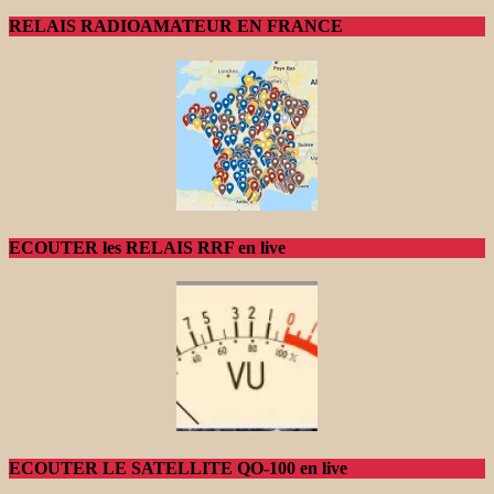
RELAIS RADIOAMATEUR EN FRANCE
ECOUTER les RELAIS RRF en live
ECOUTER LE SATELLITE QO-100 en live