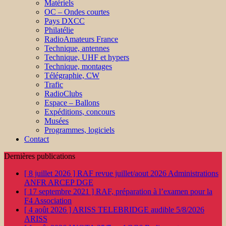
Matériels
OC – Ondes courtes
Pays DXCC
Philatélie
RadioAmateurs France
Technique, antennes
Technique, UHF et hypers
Technique, montages
Télégraphie, CW
Trafic
RadioClubs
Espace – Ballons
Expéditions, concours
Musées
Programmes, logiciels
Contact
Dernières publications
[ 8 juillet 2026 ]
RAF revue juillet/aout 2026
Administrations
ANFR ARCEP DGE
[ 17 septembre 2021 ]
RAF, préparation à l’examen pour la
F4
Association
[ 4 août 2026 ]
ARISS TELEBRIDGE audible 5/8/2026
ARISS