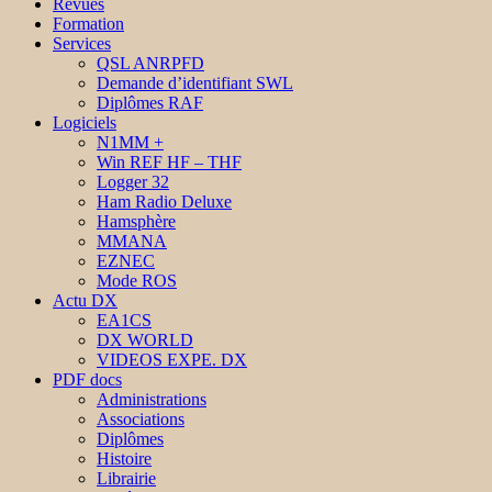
Revues
Formation
Services
QSL ANRPFD
Demande d’identifiant SWL
Diplômes RAF
Logiciels
N1MM +
Win REF HF – THF
Logger 32
Ham Radio Deluxe
Hamsphère
MMANA
EZNEC
Mode ROS
Actu DX
EA1CS
DX WORLD
VIDEOS EXPE. DX
PDF docs
Administrations
Associations
Diplômes
Histoire
Librairie