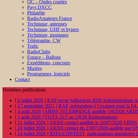
OC – Ondes courtes
Pays DXCC
Philatélie
RadioAmateurs France
Technique, antennes
Technique, UHF et hypers
Technique, montages
Télégraphie, CW
Trafic
RadioClubs
Espace – Ballons
Expéditions, concours
Musées
Programmes, logiciels
Contact
Dernières publications
[ 8 juillet 2026 ]
RAF revue juillet/aout 2026
Administration
[ 17 septembre 2021 ]
RAF, préparation à l’examen pour la F4
[ 4 août 2026 ]
ARISS TELEBRIDGE audible 5/8/2026
ARIS
[ 1 août 2026 ]
YOTA 25/7 au 1/8/26
Radioamateurs
[ 21 juillet 2026 ]
ARISS contact audible le 24/07/2026
ARISS
[ 20 juillet 2026 ]
ARISS contact du 23/07/2026 audible par 
[ 14 juillet 2026 ]
IOTA CONTEST, participations annoncées 