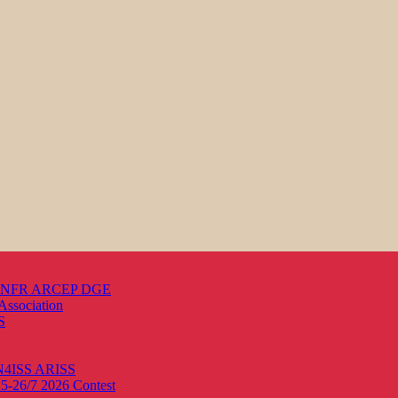
s ANFR ARCEP DGE
Association
S
ON4ISS
ARISS
25-26/7 2026
Contest