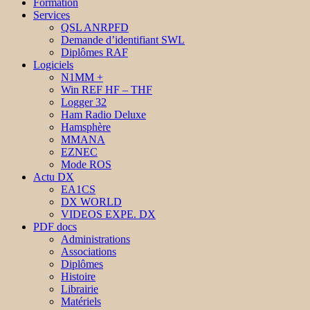
Formation
Services
QSL ANRPFD
Demande d’identifiant SWL
Diplômes RAF
Logiciels
N1MM +
Win REF HF – THF
Logger 32
Ham Radio Deluxe
Hamsphère
MMANA
EZNEC
Mode ROS
Actu DX
EA1CS
DX WORLD
VIDEOS EXPE. DX
PDF docs
Administrations
Associations
Diplômes
Histoire
Librairie
Matériels