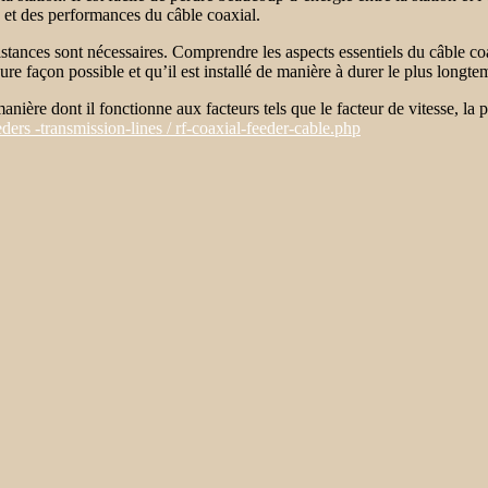
 et des performances du câble coaxial.
nces sont nécessaires. Comprendre les aspects essentiels du câble coaxial
leure façon possible et qu’il est installé de manière à durer le plus longt
ière dont il fonctionne aux facteurs tels que le facteur de vitesse, la per
ders -transmission-lines / rf-coaxial-feeder-cable.php