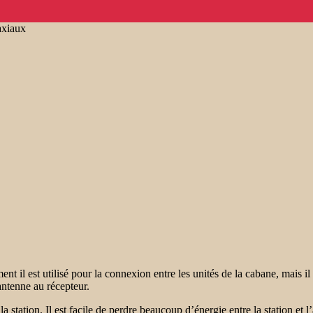
axiaux
nt il est utilisé pour la connexion entre les unités de la cabane, mais 
antenne au récepteur.
a station. Il est facile de perdre beaucoup d’énergie entre la station e