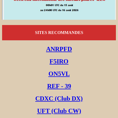
SITES RECOMMANDES
ANRPFD
F5IRO
ON5VL
REF - 39
CDXC (Club DX)
UFT (Club CW)