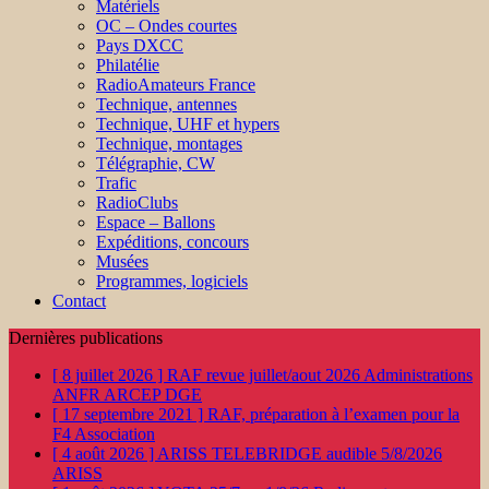
Matériels
OC – Ondes courtes
Pays DXCC
Philatélie
RadioAmateurs France
Technique, antennes
Technique, UHF et hypers
Technique, montages
Télégraphie, CW
Trafic
RadioClubs
Espace – Ballons
Expéditions, concours
Musées
Programmes, logiciels
Contact
Dernières publications
[ 8 juillet 2026 ]
RAF revue juillet/aout 2026
Administrations
ANFR ARCEP DGE
[ 17 septembre 2021 ]
RAF, préparation à l’examen pour la
F4
Association
[ 4 août 2026 ]
ARISS TELEBRIDGE audible 5/8/2026
ARISS