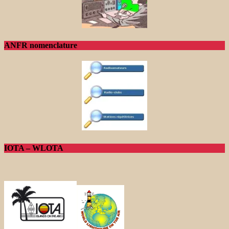
ANFR nomenclature
IOTA – WLOTA