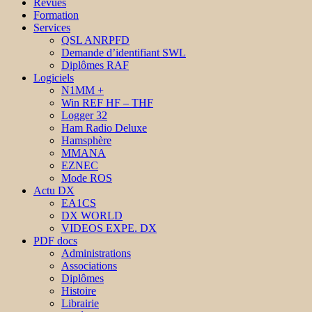
Revues
Formation
Services
QSL ANRPFD
Demande d’identifiant SWL
Diplômes RAF
Logiciels
N1MM +
Win REF HF – THF
Logger 32
Ham Radio Deluxe
Hamsphère
MMANA
EZNEC
Mode ROS
Actu DX
EA1CS
DX WORLD
VIDEOS EXPE. DX
PDF docs
Administrations
Associations
Diplômes
Histoire
Librairie