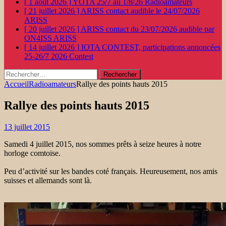
[ 1 août 2026 ]
YOTA 25/7 au 1/8/26
Radioamateurs
[ 21 juillet 2026 ]
ARISS contact audible le 24/07/2026
ARISS
[ 20 juillet 2026 ]
ARISS contact du 23/07/2026 audible par
ON4ISS
ARISS
[ 14 juillet 2026 ]
IOTA CONTEST, participations annoncées
25-26/7 2026
Contest
Rechercher :
Accueil
Radioamateurs
Rallye des points hauts 2015
Rallye des points hauts 2015
13 juillet 2015
Samedi 4 juillet 2015, nos sommes prêts à seize heures à notre
horloge comtoise.
Peu d’activité sur les bandes coté français. Heureusement, nos amis
suisses et allemands sont là.