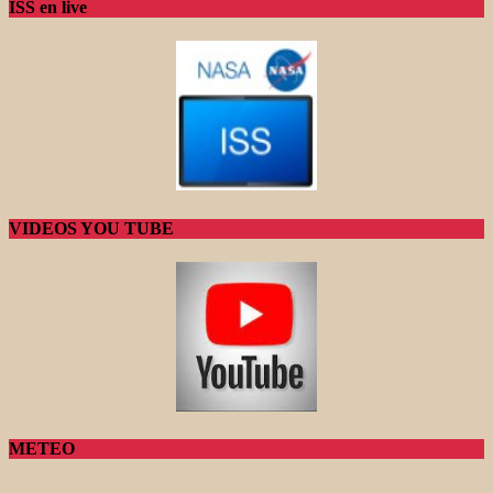
ISS en live
VIDEOS YOU TUBE
METEO