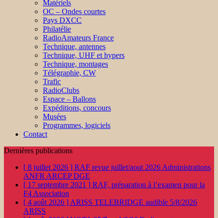
Matériels
OC – Ondes courtes
Pays DXCC
Philatélie
RadioAmateurs France
Technique, antennes
Technique, UHF et hypers
Technique, montages
Télégraphie, CW
Trafic
RadioClubs
Espace – Ballons
Expéditions, concours
Musées
Programmes, logiciels
Contact
Dernières publications
[ 8 juillet 2026 ]
RAF revue juillet/aout 2026
Administrations
ANFR ARCEP DGE
[ 17 septembre 2021 ]
RAF, préparation à l’examen pour la
F4
Association
[ 4 août 2026 ]
ARISS TELEBRIDGE audible 5/8/2026
ARISS