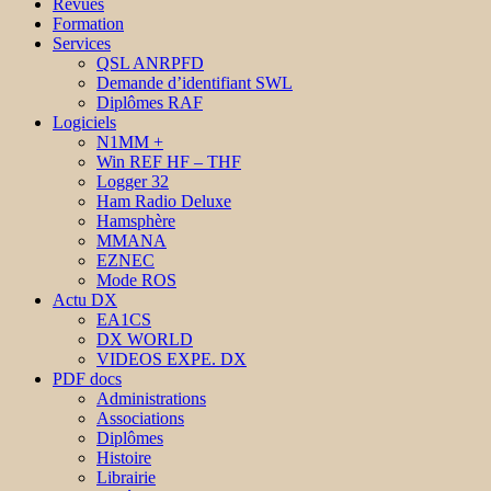
Revues
Formation
Services
QSL ANRPFD
Demande d’identifiant SWL
Diplômes RAF
Logiciels
N1MM +
Win REF HF – THF
Logger 32
Ham Radio Deluxe
Hamsphère
MMANA
EZNEC
Mode ROS
Actu DX
EA1CS
DX WORLD
VIDEOS EXPE. DX
PDF docs
Administrations
Associations
Diplômes
Histoire
Librairie