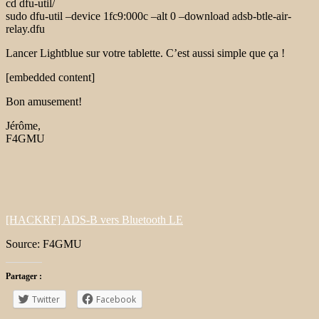
cd dfu-util/
sudo dfu-util –device 1fc9:000c –alt 0 –download adsb-btle-air-
relay.dfu
Lancer Lightblue sur votre tablette. C’est aussi simple que ça !
[embedded content]
Bon amusement!
Jérôme,
F4GMU
[HACKRF] ADS-B vers Bluetooth LE
Source: F4GMU
Partager :
Twitter
Facebook