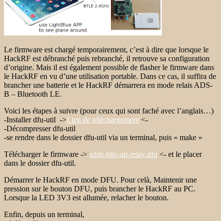
Le firmware est chargé temporairement, c’est à dire que lorsque le
HackRF est débranché puis rebranché, il retrouve sa configuration
d’origine. Mais il est également possible de flasher le firmware dans
le HackRF en vu d’une utilisation portable. Dans ce cas, il suffira de
brancher une batterie et le HackRF démarrera en mode relais ADS-
B – Bluetooth LE.
Voici les étapes à suivre (pour ceux qui sont faché avec l’anglais…)
-Installer dfu-util ->
Lien de téléchargement
<-
-Décompresser dfu-util
-se rendre dans le dossier dfu-util via un terminal, puis « make »
Télécharger le firmware ->
adsb-btle-air-relay.dfu
<- et le placer
dans le dossier dfu-util.
Démarrer le HackRF en mode DFU. Pour celà, Maintenir une
pression sur le bouton DFU, puis brancher le HackRF au PC.
Lorsque la LED 3V3 est allumée, relacher le bouton.
Enfin, depuis un terminal,