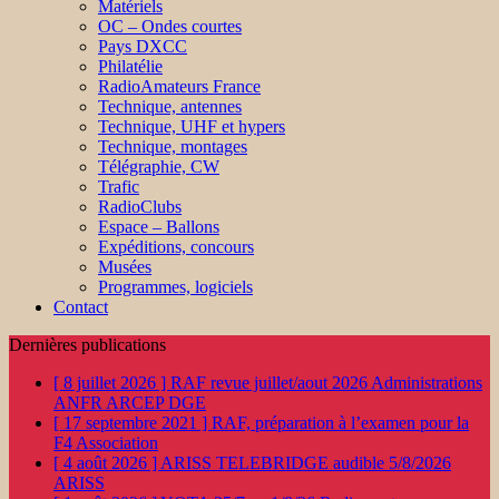
Matériels
OC – Ondes courtes
Pays DXCC
Philatélie
RadioAmateurs France
Technique, antennes
Technique, UHF et hypers
Technique, montages
Télégraphie, CW
Trafic
RadioClubs
Espace – Ballons
Expéditions, concours
Musées
Programmes, logiciels
Contact
Dernières publications
[ 8 juillet 2026 ]
RAF revue juillet/aout 2026
Administrations
ANFR ARCEP DGE
[ 17 septembre 2021 ]
RAF, préparation à l’examen pour la
F4
Association
[ 4 août 2026 ]
ARISS TELEBRIDGE audible 5/8/2026
ARISS