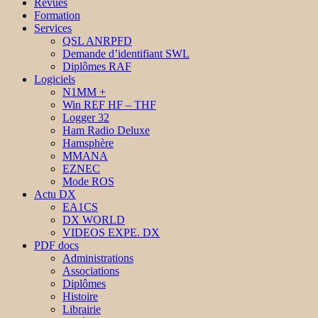
Revues
Formation
Services
QSL ANRPFD
Demande d’identifiant SWL
Diplômes RAF
Logiciels
N1MM +
Win REF HF – THF
Logger 32
Ham Radio Deluxe
Hamsphère
MMANA
EZNEC
Mode ROS
Actu DX
EA1CS
DX WORLD
VIDEOS EXPE. DX
PDF docs
Administrations
Associations
Diplômes
Histoire
Librairie