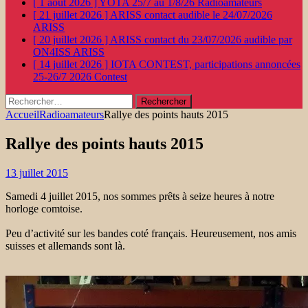
[ 1 août 2026 ]
YOTA 25/7 au 1/8/26
Radioamateurs
[ 21 juillet 2026 ]
ARISS contact audible le 24/07/2026
ARISS
[ 20 juillet 2026 ]
ARISS contact du 23/07/2026 audible par
ON4ISS
ARISS
[ 14 juillet 2026 ]
IOTA CONTEST, participations annoncées
25-26/7 2026
Contest
Rechercher :
Accueil
Radioamateurs
Rallye des points hauts 2015
Rallye des points hauts 2015
13 juillet 2015
Samedi 4 juillet 2015, nos sommes prêts à seize heures à notre
horloge comtoise.
Peu d’activité sur les bandes coté français. Heureusement, nos amis
suisses et allemands sont là.