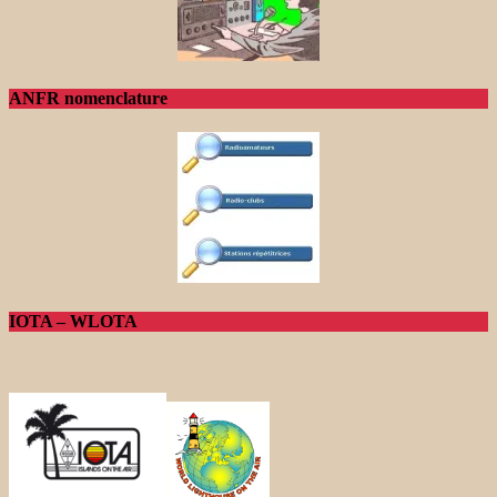
ANFR nomenclature
IOTA – WLOTA