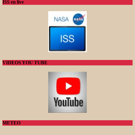
ISS en live
VIDEOS YOU TUBE
METEO