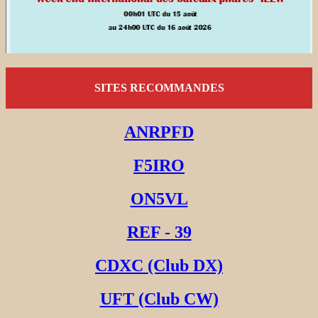
SITES RECOMMANDES
ANRPFD
F5IRO
ON5VL
REF - 39
CDXC (Club DX)
UFT (Club CW)