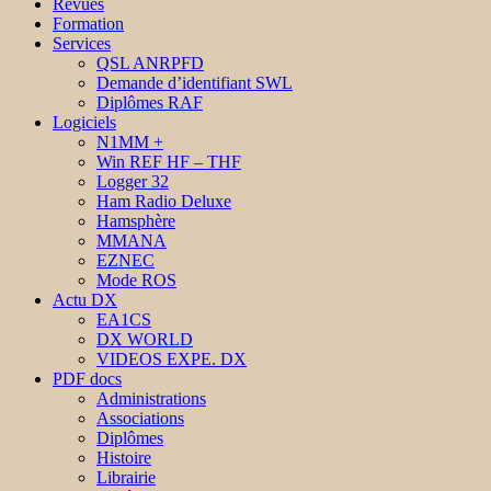
Revues
Formation
Services
QSL ANRPFD
Demande d’identifiant SWL
Diplômes RAF
Logiciels
N1MM +
Win REF HF – THF
Logger 32
Ham Radio Deluxe
Hamsphère
MMANA
EZNEC
Mode ROS
Actu DX
EA1CS
DX WORLD
VIDEOS EXPE. DX
PDF docs
Administrations
Associations
Diplômes
Histoire
Librairie