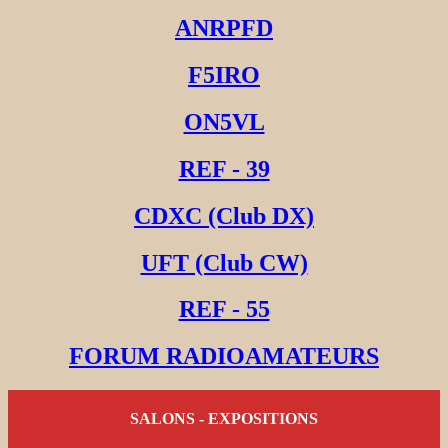
ANRPFD
F5IRO
ON5VL
REF - 39
CDXC (Club DX)
UFT (Club CW)
REF - 55
FORUM RADIOAMATEURS
SALONS - EXPOSITIONS