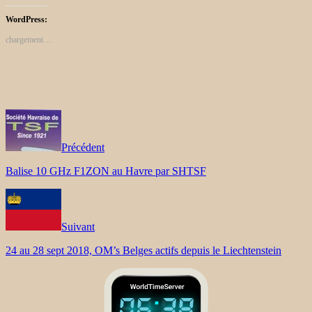
WordPress:
chargement…
Précédent
Balise 10 GHz F1ZON au Havre par SHTSF
Suivant
24 au 28 sept 2018, OM’s Belges actifs depuis le Liechtenstein