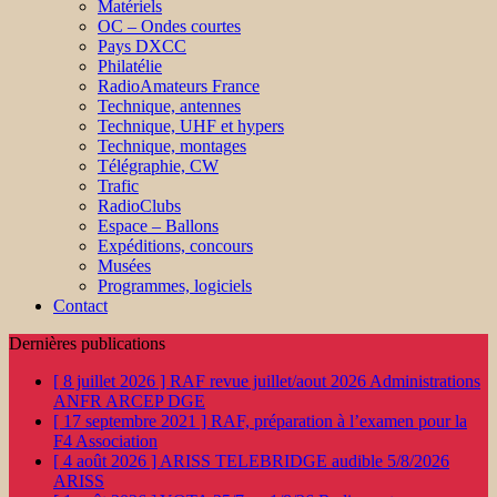
Matériels
OC – Ondes courtes
Pays DXCC
Philatélie
RadioAmateurs France
Technique, antennes
Technique, UHF et hypers
Technique, montages
Télégraphie, CW
Trafic
RadioClubs
Espace – Ballons
Expéditions, concours
Musées
Programmes, logiciels
Contact
Dernières publications
[ 8 juillet 2026 ]
RAF revue juillet/aout 2026
Administrations
ANFR ARCEP DGE
[ 17 septembre 2021 ]
RAF, préparation à l’examen pour la
F4
Association
[ 4 août 2026 ]
ARISS TELEBRIDGE audible 5/8/2026
ARISS