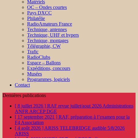
Matériels
OC – Ondes courtes
Pays DXCC
Philatélie
RadioAmateurs France
Technique, antennes
Technique, UHF et hypers
Technique, montages
Télégraphie, CW
Trafic
RadioClubs
Espace – Ballons
Expéditions, concours
Musées
Programmes, logiciels
Contact
Dernières publications
[ 8 juillet 2026 ]
RAF revue juillet/aout 2026
Administrations
ANFR ARCEP DGE
[ 17 septembre 2021 ]
RAF, préparation à l’examen pour la
F4
Association
[ 4 août 2026 ]
ARISS TELEBRIDGE audible 5/8/2026
ARISS