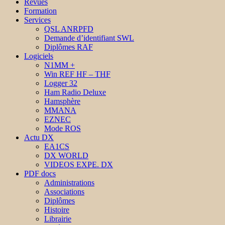
Revues
Formation
Services
QSL ANRPFD
Demande d’identifiant SWL
Diplômes RAF
Logiciels
N1MM +
Win REF HF – THF
Logger 32
Ham Radio Deluxe
Hamsphère
MMANA
EZNEC
Mode ROS
Actu DX
EA1CS
DX WORLD
VIDEOS EXPE. DX
PDF docs
Administrations
Associations
Diplômes
Histoire
Librairie