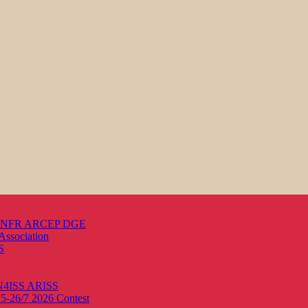
s ANFR ARCEP DGE
Association
S
ON4ISS
ARISS
25-26/7 2026
Contest