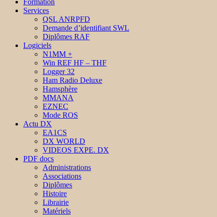
Formation
Services
QSL ANRPFD
Demande d’identifiant SWL
Diplômes RAF
Logiciels
N1MM +
Win REF HF – THF
Logger 32
Ham Radio Deluxe
Hamsphère
MMANA
EZNEC
Mode ROS
Actu DX
EA1CS
DX WORLD
VIDEOS EXPE. DX
PDF docs
Administrations
Associations
Diplômes
Histoire
Librairie
Matériels