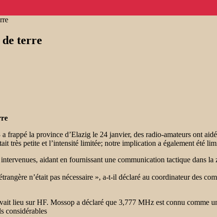
rre
de terre
rre
frappé la province d’Elazig le 24 janvier, des radio-amateurs ont aidé
 très petite et l’intensité limitée; notre implication a également été lim
ntervenues, aidant en fournissant une communication tactique dans la zon
de étrangère n’était pas nécessaire », a-t-il déclaré au coordinateur de
n’avait lieu sur HF. Mossop a déclaré que 3,777 MHz est connu comme un
ls considérables