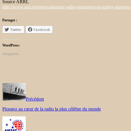
Source ARRL
http://www.arrl.org/news/amateur-radio-volunteers-in-turkey-support
Partager :
Twitter
Facebook
WordPress:
chargement…
Précédent
Plongez au cœur de la radio la plus célèbre du monde