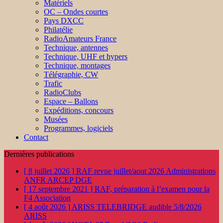
Matériels
OC – Ondes courtes
Pays DXCC
Philatélie
RadioAmateurs France
Technique, antennes
Technique, UHF et hypers
Technique, montages
Télégraphie, CW
Trafic
RadioClubs
Espace – Ballons
Expéditions, concours
Musées
Programmes, logiciels
Contact
Dernières publications
[ 8 juillet 2026 ]
RAF revue juillet/aout 2026
Administrations
ANFR ARCEP DGE
[ 17 septembre 2021 ]
RAF, préparation à l’examen pour la
F4
Association
[ 4 août 2026 ]
ARISS TELEBRIDGE audible 5/8/2026
ARISS