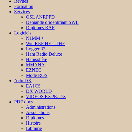
Revues
Formation
Services
QSL ANRPFD
Demande d’identifiant SWL
Diplômes RAF
Logiciels
N1MM +
Win REF HF – THF
Logger 32
Ham Radio Deluxe
Hamsphère
MMANA
EZNEC
Mode ROS
Actu DX
EA1CS
DX WORLD
VIDEOS EXPE. DX
PDF docs
Administrations
Associations
Diplômes
Histoire
Librairie