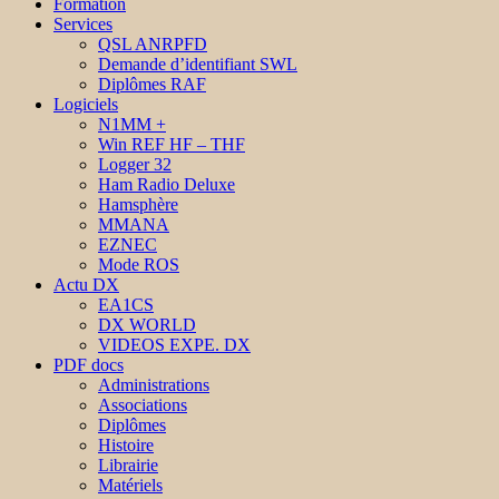
Formation
Services
QSL ANRPFD
Demande d’identifiant SWL
Diplômes RAF
Logiciels
N1MM +
Win REF HF – THF
Logger 32
Ham Radio Deluxe
Hamsphère
MMANA
EZNEC
Mode ROS
Actu DX
EA1CS
DX WORLD
VIDEOS EXPE. DX
PDF docs
Administrations
Associations
Diplômes
Histoire
Librairie
Matériels