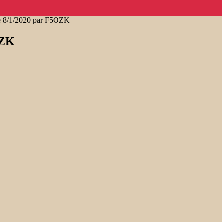
de 8/1/2020 par F5OZK
OZK