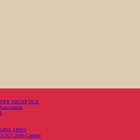
s ANFR ARCEP DGE
Association
S
ON4ISS
ARISS
25-26/7 2026
Contest