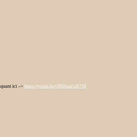
iquant ici –>
https://youtu.be/j3BHpaEqR7M