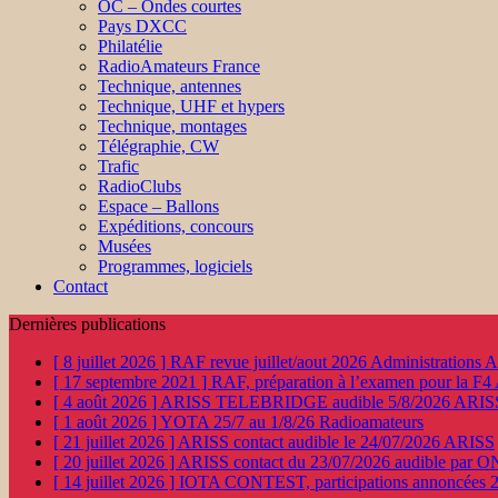
OC – Ondes courtes
Pays DXCC
Philatélie
RadioAmateurs France
Technique, antennes
Technique, UHF et hypers
Technique, montages
Télégraphie, CW
Trafic
RadioClubs
Espace – Ballons
Expéditions, concours
Musées
Programmes, logiciels
Contact
Dernières publications
[ 8 juillet 2026 ]
RAF revue juillet/aout 2026
Administration
[ 17 septembre 2021 ]
RAF, préparation à l’examen pour la F4
[ 4 août 2026 ]
ARISS TELEBRIDGE audible 5/8/2026
ARIS
[ 1 août 2026 ]
YOTA 25/7 au 1/8/26
Radioamateurs
[ 21 juillet 2026 ]
ARISS contact audible le 24/07/2026
ARISS
[ 20 juillet 2026 ]
ARISS contact du 23/07/2026 audible par 
[ 14 juillet 2026 ]
IOTA CONTEST, participations annoncées 