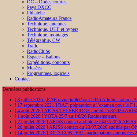
OC – Ondes courtes
Pays DXCC
Philatélie
RadioAmateurs France
Technique, antennes
Technique, UHF et hypers
Technique, montages
Télégraphie, CW
Trafic
RadioClubs
Espace – Ballons
Expéditions, concours
Musées
Programmes, logiciels
Contact
Dernières publications
[ 8 juillet 2026 ]
RAF revue juillet/aout 2026
Administration
[ 17 septembre 2021 ]
RAF, préparation à l’examen pour la F4
[ 4 août 2026 ]
ARISS TELEBRIDGE audible 5/8/2026
ARIS
[ 1 août 2026 ]
YOTA 25/7 au 1/8/26
Radioamateurs
[ 21 juillet 2026 ]
ARISS contact audible le 24/07/2026
ARISS
[ 20 juillet 2026 ]
ARISS contact du 23/07/2026 audible par 
[ 14 juillet 2026 ]
IOTA CONTEST, participations annoncées 