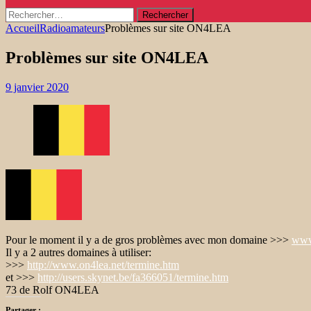
Rechercher :
Accueil
Radioamateurs
Problèmes sur site ON4LEA
Problèmes sur site ON4LEA
9 janvier 2020
Pour le moment il y a de gros problèmes avec mon domaine >>>
www
Il y a 2 autres domaines à utiliser:
>>>
http://www.on4lea.net/termine.
htm
et >>>
http://users.skynet.be/
fa366051/termine.htm
73 de Rolf ON4LEA
Partager :