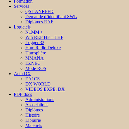
Formation
Services
QSL ANRPFD
Demande d’identifiant SWL
Diplômes RAF
Logiciels
N1MM +
Win REF HF – THF
Logger 32
Ham Radio Deluxe
Hamsphère
MMANA
EZNEC
Mode ROS
Actu DX
EA1CS
DX WORLD
VIDEOS EXPE. DX
PDF docs
Administrations
Associations
Diplômes
Histoire
Librairie
Matériels