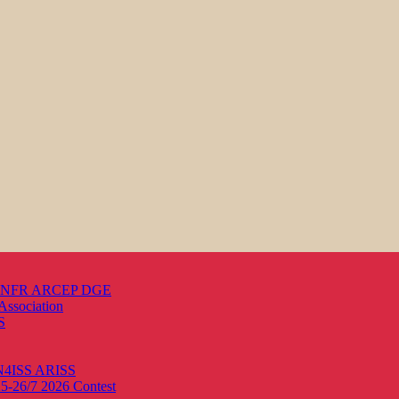
s ANFR ARCEP DGE
Association
S
ON4ISS
ARISS
25-26/7 2026
Contest