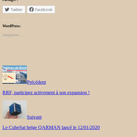
Twitter
Facebook
WordPress:
chargement…
Précédent
RRF, participez activement à son expansion !
Suivant
Le CubeSat belge QARMAN lancé le 12/01/2020