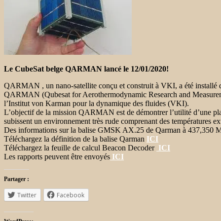
Le CubeSat belge QARMAN lancé le 12/01/2020!
QARMAN , un nano-satellite conçu et construit à VKI, a été installé d
QARMAN (Qubesat for Aerothermodynamic Research and Measurements
l’Institut von Karman pour la dynamique des fluides (VKI).
L’objectif de la mission QARMAN est de démontrer l’utilité d’une pl
subissent un environnement très rude comprenant des températures extr
Des informations sur la balise GMSK AX.25 de Qarman à 437,350 MHz
Téléchargez la définition de la balise Qarman
ICI
Téléchargez la feuille de calcul Beacon Decoder
ICI
Les rapports peuvent être envoyés
ICI
Partager :
Twitter
Facebook