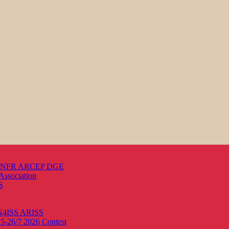
s ANFR ARCEP DGE
Association
S
ON4ISS
ARISS
25-26/7 2026
Contest