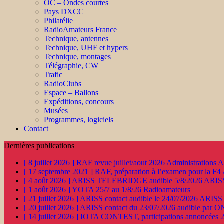
OC – Ondes courtes
Pays DXCC
Philatélie
RadioAmateurs France
Technique, antennes
Technique, UHF et hypers
Technique, montages
Télégraphie, CW
Trafic
RadioClubs
Espace – Ballons
Expéditions, concours
Musées
Programmes, logiciels
Contact
Dernières publications
[ 8 juillet 2026 ]
RAF revue juillet/aout 2026
Administration
[ 17 septembre 2021 ]
RAF, préparation à l’examen pour la F4
[ 4 août 2026 ]
ARISS TELEBRIDGE audible 5/8/2026
ARIS
[ 1 août 2026 ]
YOTA 25/7 au 1/8/26
Radioamateurs
[ 21 juillet 2026 ]
ARISS contact audible le 24/07/2026
ARISS
[ 20 juillet 2026 ]
ARISS contact du 23/07/2026 audible par 
[ 14 juillet 2026 ]
IOTA CONTEST, participations annoncées 