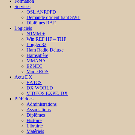
Formation
Services
QSL ANRPFD
Demande d’identifiant SWL
Diplômes RAF
Logiciels
N1MM +
Win REF HF – THF
Logger 32
Ham Radio Deluxe
Hamsphère
MMANA
EZNEC
Mode ROS
Actu DX
EA1CS
DX WORLD
VIDEOS EXPE. DX
PDF docs
Administrations
Associations
Diplômes
Histoire
Librairie
Matériels