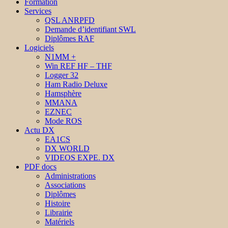
Formation
Services
QSL ANRPFD
Demande d’identifiant SWL
Diplômes RAF
Logiciels
N1MM +
Win REF HF – THF
Logger 32
Ham Radio Deluxe
Hamsphère
MMANA
EZNEC
Mode ROS
Actu DX
EA1CS
DX WORLD
VIDEOS EXPE. DX
PDF docs
Administrations
Associations
Diplômes
Histoire
Librairie
Matériels