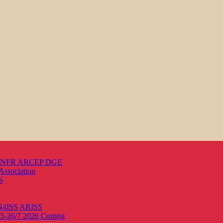
s ANFR ARCEP DGE
Association
S
ON4ISS
ARISS
25-26/7 2026
Contest