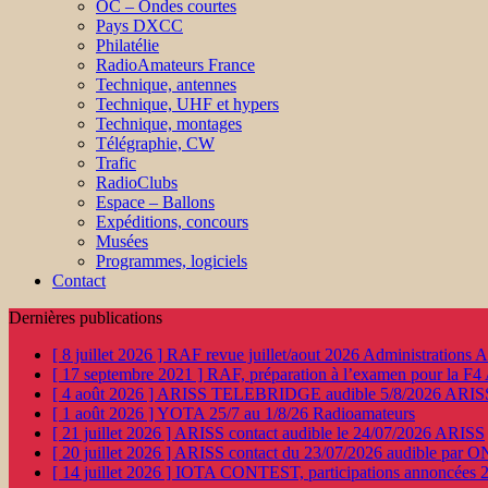
OC – Ondes courtes
Pays DXCC
Philatélie
RadioAmateurs France
Technique, antennes
Technique, UHF et hypers
Technique, montages
Télégraphie, CW
Trafic
RadioClubs
Espace – Ballons
Expéditions, concours
Musées
Programmes, logiciels
Contact
Dernières publications
[ 8 juillet 2026 ]
RAF revue juillet/aout 2026
Administration
[ 17 septembre 2021 ]
RAF, préparation à l’examen pour la F4
[ 4 août 2026 ]
ARISS TELEBRIDGE audible 5/8/2026
ARIS
[ 1 août 2026 ]
YOTA 25/7 au 1/8/26
Radioamateurs
[ 21 juillet 2026 ]
ARISS contact audible le 24/07/2026
ARISS
[ 20 juillet 2026 ]
ARISS contact du 23/07/2026 audible par 
[ 14 juillet 2026 ]
IOTA CONTEST, participations annoncées 