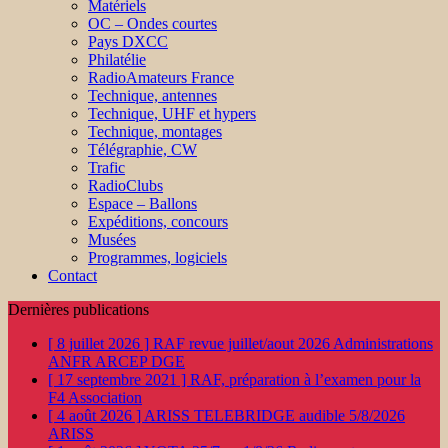
Matériels
OC – Ondes courtes
Pays DXCC
Philatélie
RadioAmateurs France
Technique, antennes
Technique, UHF et hypers
Technique, montages
Télégraphie, CW
Trafic
RadioClubs
Espace – Ballons
Expéditions, concours
Musées
Programmes, logiciels
Contact
Dernières publications
[ 8 juillet 2026 ]
RAF revue juillet/aout 2026
Administrations
ANFR ARCEP DGE
[ 17 septembre 2021 ]
RAF, préparation à l’examen pour la
F4
Association
[ 4 août 2026 ]
ARISS TELEBRIDGE audible 5/8/2026
ARISS