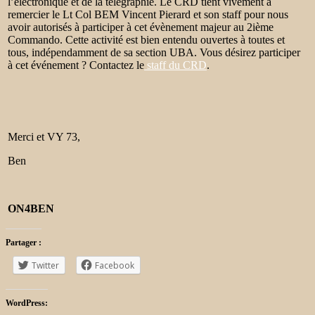
l’électronique et de la télégraphie. Le CRD tient vivement à
remercier le Lt Col BEM Vincent Pierard et son staff pour nous
avoir autorisés à participer à cet évènement majeur au 2ième
Commando. Cette activité est bien entendu ouvertes à toutes et
tous, indépendamment de sa section UBA. Vous désirez participer
à cet événement ? Contactez le
staff du CRD
.
Merci et VY 73,
Ben
ON4BEN
Partager :
Twitter
Facebook
WordPress: