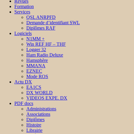
Revues
Formation
Services
QSL ANRPFD
Demande d’identifiant SWL
Diplômes RAF
Logiciels
N1MM +
Win REF HF – THF
Logger 32
Ham Radio Deluxe
Hamsphère
MMANA
EZNEC
Mode ROS
Actu DX
EA1CS
DX WORLD
VIDEOS EXPE. DX
PDF docs
Administrations
Associations
Diplômes
Histoire
Librairie