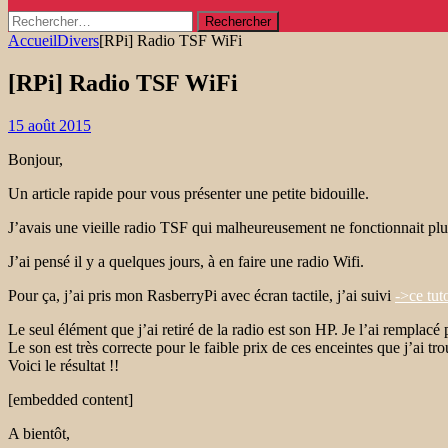
Rechercher :
Accueil
Divers
[RPi] Radio TSF WiFi
[RPi] Radio TSF WiFi
15 août 2015
Bonjour,
Un article rapide pour vous présenter une petite bidouille.
J’avais une vieille radio TSF qui malheureusement ne fonctionnait plus.
J’ai pensé il y a quelques jours, à en faire une radio Wifi.
Pour ça, j’ai pris mon RasberryPi avec écran tactile, j’ai suivi
->ce tut
Le seul élément que j’ai retiré de la radio est son HP. Je l’ai remplac
Le son est très correcte pour le faible prix de ces enceintes que j’ai 
Voici le résultat !!
[embedded content]
A bientôt,