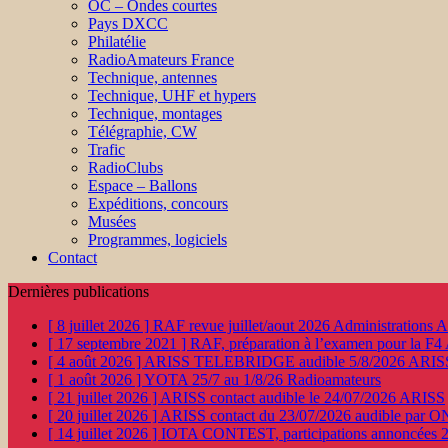
OC – Ondes courtes
Pays DXCC
Philatélie
RadioAmateurs France
Technique, antennes
Technique, UHF et hypers
Technique, montages
Télégraphie, CW
Trafic
RadioClubs
Espace – Ballons
Expéditions, concours
Musées
Programmes, logiciels
Contact
Dernières publications
[ 8 juillet 2026 ]
RAF revue juillet/aout 2026
Administration
[ 17 septembre 2021 ]
RAF, préparation à l’examen pour la F4
[ 4 août 2026 ]
ARISS TELEBRIDGE audible 5/8/2026
ARIS
[ 1 août 2026 ]
YOTA 25/7 au 1/8/26
Radioamateurs
[ 21 juillet 2026 ]
ARISS contact audible le 24/07/2026
ARISS
[ 20 juillet 2026 ]
ARISS contact du 23/07/2026 audible par 
[ 14 juillet 2026 ]
IOTA CONTEST, participations annoncées 