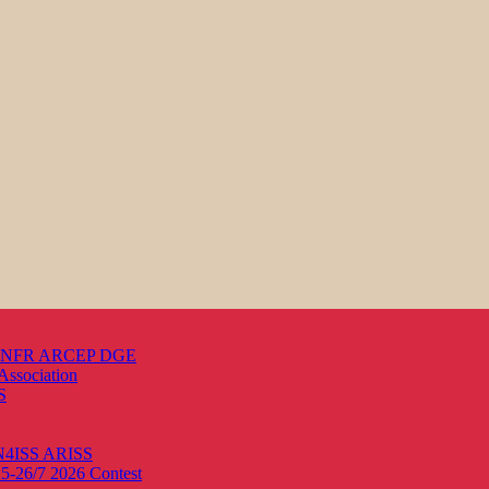
s ANFR ARCEP DGE
Association
S
ON4ISS
ARISS
25-26/7 2026
Contest