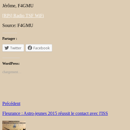
Jérôme, F4GMU
[RPi] Radio TSF WiFi
Source: F4GMU
Partager :
Twitter
Facebook
WordPress:
chargement…
Précédent
Fleurance : Astro-jeunes 2015 réussit le contact avec l'ISS