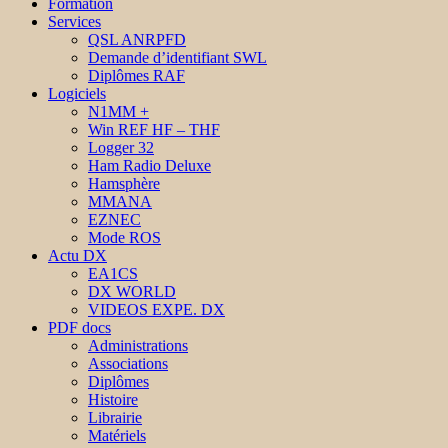
Formation
Services
QSL ANRPFD
Demande d’identifiant SWL
Diplômes RAF
Logiciels
N1MM +
Win REF HF – THF
Logger 32
Ham Radio Deluxe
Hamsphère
MMANA
EZNEC
Mode ROS
Actu DX
EA1CS
DX WORLD
VIDEOS EXPE. DX
PDF docs
Administrations
Associations
Diplômes
Histoire
Librairie
Matériels