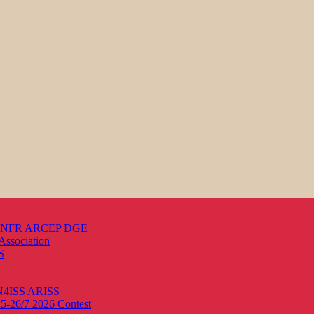
s ANFR ARCEP DGE
Association
S
ON4ISS
ARISS
25-26/7 2026
Contest