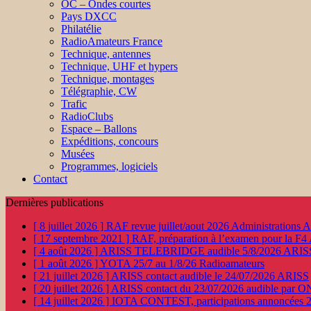
OC – Ondes courtes
Pays DXCC
Philatélie
RadioAmateurs France
Technique, antennes
Technique, UHF et hypers
Technique, montages
Télégraphie, CW
Trafic
RadioClubs
Espace – Ballons
Expéditions, concours
Musées
Programmes, logiciels
Contact
Dernières publications
[ 8 juillet 2026 ]
RAF revue juillet/aout 2026
Administration
[ 17 septembre 2021 ]
RAF, préparation à l’examen pour la F4
[ 4 août 2026 ]
ARISS TELEBRIDGE audible 5/8/2026
ARIS
[ 1 août 2026 ]
YOTA 25/7 au 1/8/26
Radioamateurs
[ 21 juillet 2026 ]
ARISS contact audible le 24/07/2026
ARISS
[ 20 juillet 2026 ]
ARISS contact du 23/07/2026 audible par 
[ 14 juillet 2026 ]
IOTA CONTEST, participations annoncées 