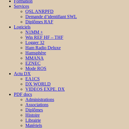
Formation
Services
QSL ANRPFD
Demande d’identifiant SWL
Diplômes RAF
Logiciels
N1MM +
Win REF HF – THF
Logger 32
Ham Radio Deluxe
Hamsphère
MMANA
EZNEC
Mode ROS
Actu DX
EA1CS
DX WORLD
VIDEOS EXPE. DX
PDF docs
Administrations
Associations
Diplômes
Histoire
Librairie
Matériels