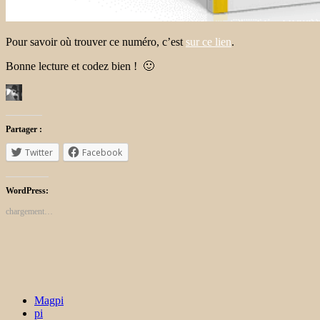
Pour savoir où trouver ce numéro, c’est
sur ce lien
.
Bonne lecture et codez bien ! 🙂
Partager :
Twitter
Facebook
WordPress:
chargement…
Magpi
pi