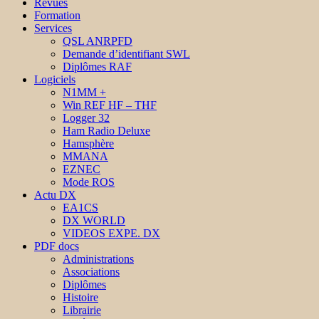
Revues
Formation
Services
QSL ANRPFD
Demande d’identifiant SWL
Diplômes RAF
Logiciels
N1MM +
Win REF HF – THF
Logger 32
Ham Radio Deluxe
Hamsphère
MMANA
EZNEC
Mode ROS
Actu DX
EA1CS
DX WORLD
VIDEOS EXPE. DX
PDF docs
Administrations
Associations
Diplômes
Histoire
Librairie