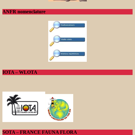
ANFR nomenclature
IOTA – WLOTA
SOTA – FRANCE FAUNA FLORA