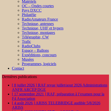
Matériels
OC – Ondes courtes
Pays DXCC
Philatélie
RadioAmateurs France
Technique, antennes
Technique, UHF et hypers
Technique, montages
Télégraphie, CW
Trafic
RadioClubs
Espace – Ballons
Expéditions, concours
Musées
Programmes, logiciels
Contact
Dernières publications
[ 8 juillet 2026 ]
RAF revue juillet/aout 2026
Administrations
ANFR ARCEP DGE
[ 17 septembre 2021 ]
RAF, préparation à l’examen pour la
F4
Association
[ 4 août 2026 ]
ARISS TELEBRIDGE audible 5/8/2026
ARISS