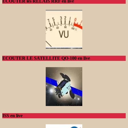
ECOUTER les RELAIS RRF en live
ECOUTER LE SATELLITE QO-100 en live
ISS en live