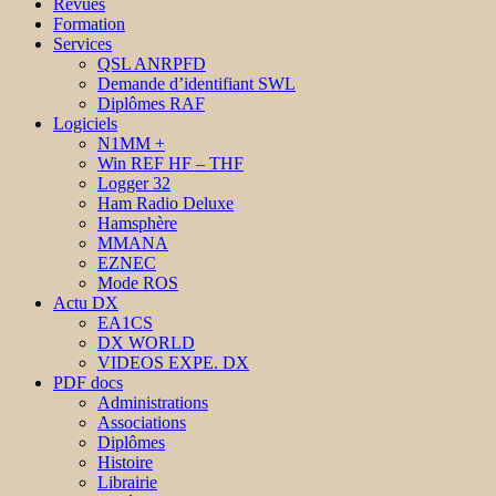
Revues
Formation
Services
QSL ANRPFD
Demande d’identifiant SWL
Diplômes RAF
Logiciels
N1MM +
Win REF HF – THF
Logger 32
Ham Radio Deluxe
Hamsphère
MMANA
EZNEC
Mode ROS
Actu DX
EA1CS
DX WORLD
VIDEOS EXPE. DX
PDF docs
Administrations
Associations
Diplômes
Histoire
Librairie