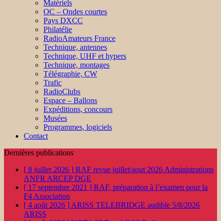
Matériels
OC – Ondes courtes
Pays DXCC
Philatélie
RadioAmateurs France
Technique, antennes
Technique, UHF et hypers
Technique, montages
Télégraphie, CW
Trafic
RadioClubs
Espace – Ballons
Expéditions, concours
Musées
Programmes, logiciels
Contact
Dernières publications
[ 8 juillet 2026 ]
RAF revue juillet/aout 2026
Administrations
ANFR ARCEP DGE
[ 17 septembre 2021 ]
RAF, préparation à l’examen pour la
F4
Association
[ 4 août 2026 ]
ARISS TELEBRIDGE audible 5/8/2026
ARISS