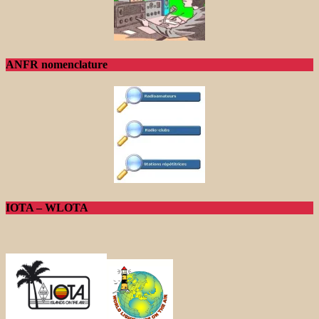
ANFR nomenclature
IOTA – WLOTA