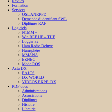
Revues
Formation
Services
QSL ANRPFD
Demande d’identifiant SWL
Diplômes RAF
Logiciels
N1MM +
Win REF HF – THF
Logger 32
Ham Radio Deluxe
Hamsphère
MMANA
EZNEC
Mode ROS
Actu DX
EA1CS
DX WORLD
VIDEOS EXPE. DX
PDF docs
Administrations
Associations
Diplômes
Histoire
Librairie