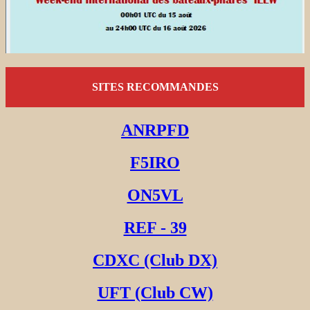
SITES RECOMMANDES
ANRPFD
F5IRO
ON5VL
REF - 39
CDXC (Club DX)
UFT (Club CW)