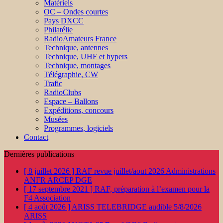
Matériels
OC – Ondes courtes
Pays DXCC
Philatélie
RadioAmateurs France
Technique, antennes
Technique, UHF et hypers
Technique, montages
Télégraphie, CW
Trafic
RadioClubs
Espace – Ballons
Expéditions, concours
Musées
Programmes, logiciels
Contact
Dernières publications
[ 8 juillet 2026 ]
RAF revue juillet/aout 2026
Administrations
ANFR ARCEP DGE
[ 17 septembre 2021 ]
RAF, préparation à l’examen pour la
F4
Association
[ 4 août 2026 ]
ARISS TELEBRIDGE audible 5/8/2026
ARISS