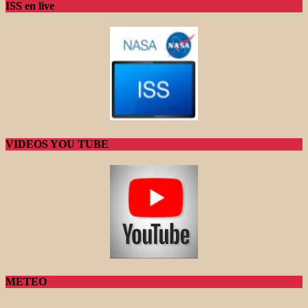
ISS en live
VIDEOS YOU TUBE
METEO