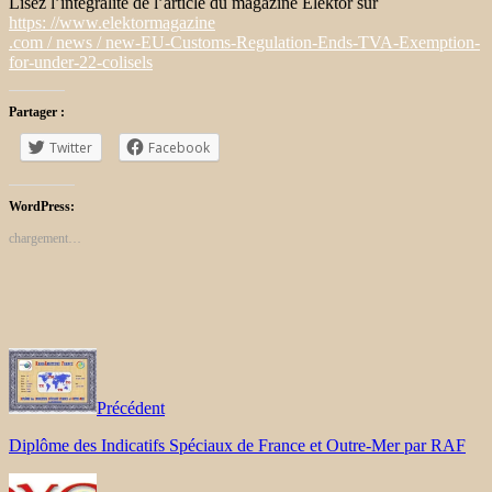
Lisez l’intégralité de l’article du magazine Elektor sur
https: //www.elektormagazine
.com / news / new-EU-Customs-Regulation-Ends-TVA-Exemption-
for-under-22-colisels
Partager :
Twitter
Facebook
WordPress:
chargement…
Précédent
Diplôme des Indicatifs Spéciaux de France et Outre-Mer par RAF