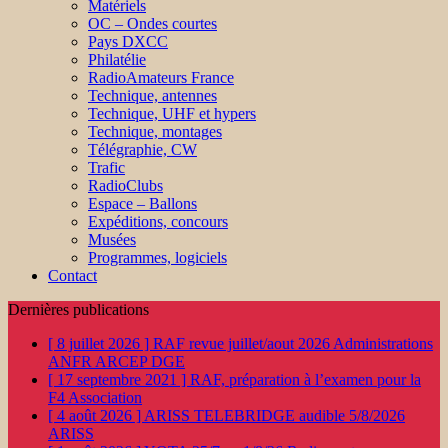
Matériels
OC – Ondes courtes
Pays DXCC
Philatélie
RadioAmateurs France
Technique, antennes
Technique, UHF et hypers
Technique, montages
Télégraphie, CW
Trafic
RadioClubs
Espace – Ballons
Expéditions, concours
Musées
Programmes, logiciels
Contact
Dernières publications
[ 8 juillet 2026 ]
RAF revue juillet/aout 2026
Administrations
ANFR ARCEP DGE
[ 17 septembre 2021 ]
RAF, préparation à l’examen pour la
F4
Association
[ 4 août 2026 ]
ARISS TELEBRIDGE audible 5/8/2026
ARISS