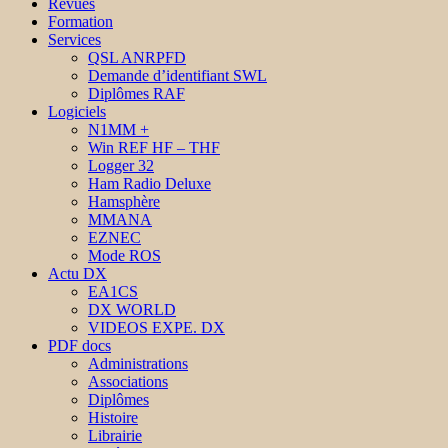
Revues
Formation
Services
QSL ANRPFD
Demande d’identifiant SWL
Diplômes RAF
Logiciels
N1MM +
Win REF HF – THF
Logger 32
Ham Radio Deluxe
Hamsphère
MMANA
EZNEC
Mode ROS
Actu DX
EA1CS
DX WORLD
VIDEOS EXPE. DX
PDF docs
Administrations
Associations
Diplômes
Histoire
Librairie