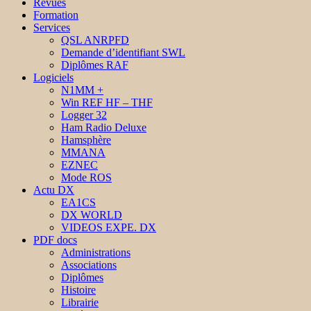
Revues
Formation
Services
QSL ANRPFD
Demande d’identifiant SWL
Diplômes RAF
Logiciels
N1MM +
Win REF HF – THF
Logger 32
Ham Radio Deluxe
Hamsphère
MMANA
EZNEC
Mode ROS
Actu DX
EA1CS
DX WORLD
VIDEOS EXPE. DX
PDF docs
Administrations
Associations
Diplômes
Histoire
Librairie