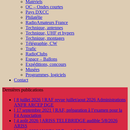
Matériels
OC – Ondes courtes
Pays DXCC
Philatélie
RadioAmateurs France
Technique, antennes
Technique, UHF et hypers
Technique, montages
Télégraphie, CW
Trafic
RadioClubs
Espace – Ballons
Expéditions, concours
Musées
Programmes, logiciels
Contact
Dernières publications
[ 8 juillet 2026 ]
RAF revue juillet/aout 2026
Administrations
ANFR ARCEP DGE
[ 17 septembre 2021 ]
RAF, préparation à l’examen pour la
F4
Association
[ 4 août 2026 ]
ARISS TELEBRIDGE audible 5/8/2026
ARISS