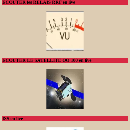
ECOUTER les RELAIS RRF en live
ECOUTER LE SATELLITE QO-100 en live
ISS en live