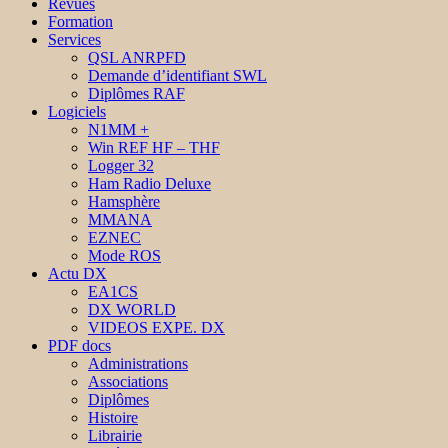
Revues
Formation
Services
QSL ANRPFD
Demande d’identifiant SWL
Diplômes RAF
Logiciels
N1MM +
Win REF HF – THF
Logger 32
Ham Radio Deluxe
Hamsphère
MMANA
EZNEC
Mode ROS
Actu DX
EA1CS
DX WORLD
VIDEOS EXPE. DX
PDF docs
Administrations
Associations
Diplômes
Histoire
Librairie