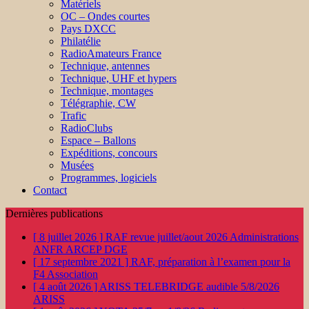
Matériels
OC – Ondes courtes
Pays DXCC
Philatélie
RadioAmateurs France
Technique, antennes
Technique, UHF et hypers
Technique, montages
Télégraphie, CW
Trafic
RadioClubs
Espace – Ballons
Expéditions, concours
Musées
Programmes, logiciels
Contact
Dernières publications
[ 8 juillet 2026 ]
RAF revue juillet/aout 2026
Administrations
ANFR ARCEP DGE
[ 17 septembre 2021 ]
RAF, préparation à l’examen pour la
F4
Association
[ 4 août 2026 ]
ARISS TELEBRIDGE audible 5/8/2026
ARISS