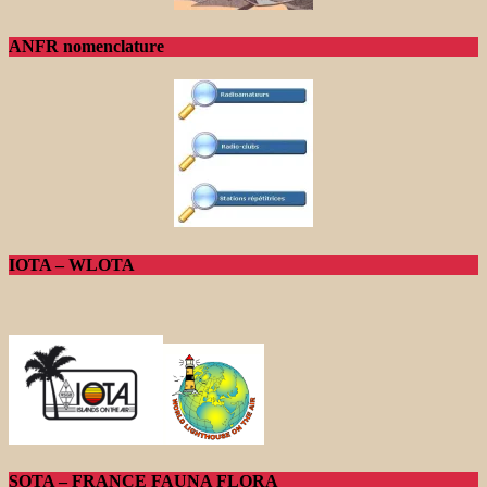
ANFR nomenclature
IOTA – WLOTA
SOTA – FRANCE FAUNA FLORA