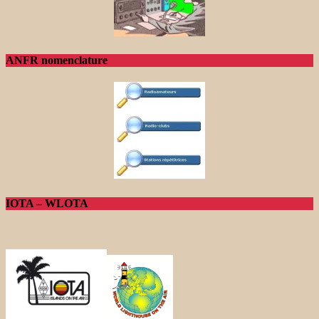
ANFR nomenclature
IOTA – WLOTA