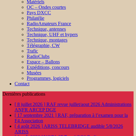
Matériels
OC – Ondes courtes
Pays DXCC
Philatélie
RadioAmateurs France
Technique, antennes
Technique, UHF et hypers
Technique, montages
Télégraphie, CW
Trafic
RadioClubs
Espace – Ballons
Expéditions, concours
Musées
Programmes, logiciels
Contact
Dernières publications
[ 8 juillet 2026 ]
RAF revue juillet/aout 2026
Administrations
ANFR ARCEP DGE
[ 17 septembre 2021 ]
RAF, préparation à l’examen pour la
F4
Association
[ 4 août 2026 ]
ARISS TELEBRIDGE audible 5/8/2026
ARISS