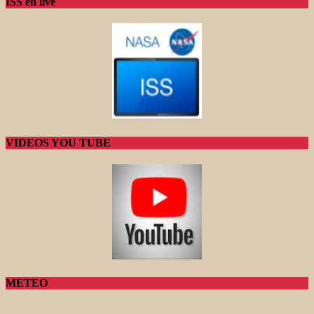
ISS en live
VIDEOS YOU TUBE
METEO