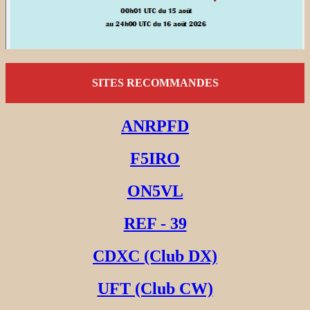
SITES RECOMMANDES
ANRPFD
F5IRO
ON5VL
REF - 39
CDXC (Club DX)
UFT (Club CW)