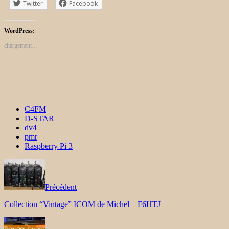
Twitter
Facebook
WordPress:
chargement…
C4FM
D-STAR
dv4
pmr
Raspberry Pi 3
Précédent
Collection “Vintage” ICOM de Michel – F6HTJ