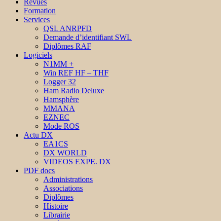
Revues
Formation
Services
QSL ANRPFD
Demande d’identifiant SWL
Diplômes RAF
Logiciels
N1MM +
Win REF HF – THF
Logger 32
Ham Radio Deluxe
Hamsphère
MMANA
EZNEC
Mode ROS
Actu DX
EA1CS
DX WORLD
VIDEOS EXPE. DX
PDF docs
Administrations
Associations
Diplômes
Histoire
Librairie