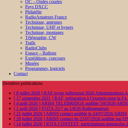
OC – Ondes courtes
Pays DXCC
Philatélie
RadioAmateurs France
Technique, antennes
Technique, UHF et hypers
Technique, montages
Télégraphie, CW
Trafic
RadioClubs
Espace – Ballons
Expéditions, concours
Musées
Programmes, logiciels
Contact
Dernières publications
[ 8 juillet 2026 ]
RAF revue juillet/aout 2026
Administration
[ 17 septembre 2021 ]
RAF, préparation à l’examen pour la F4
[ 4 août 2026 ]
ARISS TELEBRIDGE audible 5/8/2026
ARIS
[ 1 août 2026 ]
YOTA 25/7 au 1/8/26
Radioamateurs
[ 21 juillet 2026 ]
ARISS contact audible le 24/07/2026
ARISS
[ 20 juillet 2026 ]
ARISS contact du 23/07/2026 audible par 
[ 14 juillet 2026 ]
IOTA CONTEST, participations annoncées 