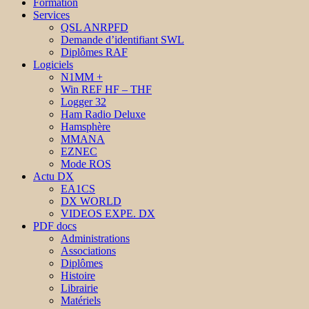
Formation
Services
QSL ANRPFD
Demande d’identifiant SWL
Diplômes RAF
Logiciels
N1MM +
Win REF HF – THF
Logger 32
Ham Radio Deluxe
Hamsphère
MMANA
EZNEC
Mode ROS
Actu DX
EA1CS
DX WORLD
VIDEOS EXPE. DX
PDF docs
Administrations
Associations
Diplômes
Histoire
Librairie
Matériels