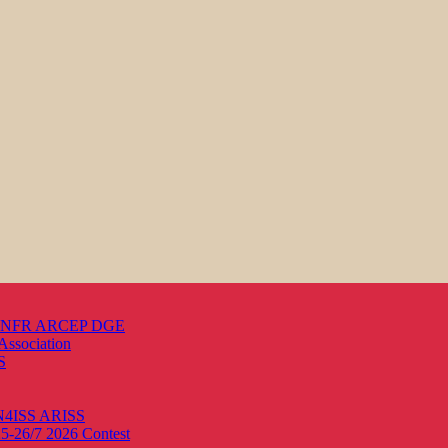
s ANFR ARCEP DGE
Association
S
ON4ISS
ARISS
25-26/7 2026
Contest