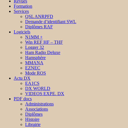
Revues
Formation
Services
QSL ANRPFD
Demande d’identifiant SWL
Diplômes RAF
Logiciels
N1MM +
Win REF HF – THF
Logger 32
Ham Radio Deluxe
Hamsphère
MMANA
EZNEC
Mode ROS
Actu DX
EA1CS
DX WORLD
VIDEOS EXPE. DX
PDF docs
Administrations
Associations
Diplômes
Histoire
Librairie