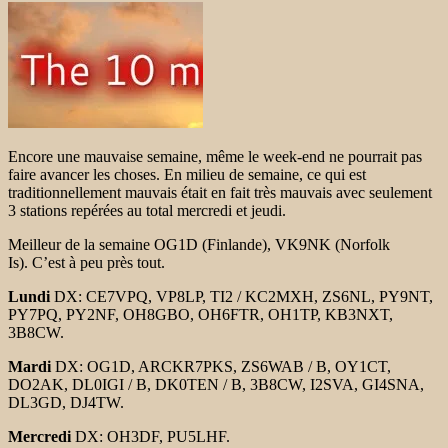
Encore une mauvaise semaine, même le week-end ne pourrait pas
faire avancer les choses. En milieu de semaine, ce qui est
traditionnellement mauvais était en fait très mauvais avec seulement
3 stations repérées au total mercredi et jeudi.
Meilleur de la semaine OG1D (Finlande), VK9NK (Norfolk
Is). C’est à peu près tout.
Lundi
DX: CE7VPQ, VP8LP, TI2 / KC2MXH, ZS6NL, PY9NT,
PY7PQ, PY2NF, OH8GBO, OH6FTR, OH1TP, KB3NXT,
3B8CW.
Mardi
DX: OG1D, ARCKR7PKS, ZS6WAB / B, OY1CT,
DO2AK, DL0IGI / B, DK0TEN / B, 3B8CW, I2SVA, GI4SNA,
DL3GD, DJ4TW.
Mercredi
DX: OH3DF, PU5LHF.