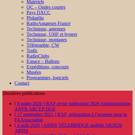
Matériels
OC – Ondes courtes
Pays DXCC
Philatélie
RadioAmateurs France
Technique, antennes
Technique, UHF et hypers
Technique, montages
Télégraphie, CW
Trafic
RadioClubs
Espace – Ballons
Expéditions, concours
Musées
Programmes, logiciels
Contact
Dernières publications
[ 8 juillet 2026 ]
RAF revue juillet/aout 2026
Administrations
ANFR ARCEP DGE
[ 17 septembre 2021 ]
RAF, préparation à l’examen pour la
F4
Association
[ 4 août 2026 ]
ARISS TELEBRIDGE audible 5/8/2026
ARISS