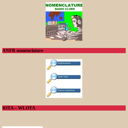
ANFR nomenclature
IOTA – WLOTA