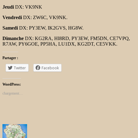
Jeudi
DX: VK9NK
Vendredi
DX: ZW6C, VK9NK.
Samedi
DX: PY3EW, IK2GVS, HG8W.
Dimanche
DX: KG2RA, HI8RD, PY3EW, FM5DN, CE7VPQ,
R7AW, PY6GOE, PP5HA, LU1DX, KG2DT, CE5VKK.
Partager :
Twitter
Facebook
WordPress:
chargement…