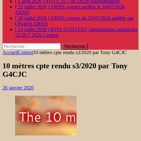
[ 1 août 2026 ]
YOTA 25/7 au 1/8/26
Radioamateurs
[ 21 juillet 2026 ]
ARISS contact audible le 24/07/2026
ARISS
[ 20 juillet 2026 ]
ARISS contact du 23/07/2026 audible par
ON4ISS
ARISS
[ 14 juillet 2026 ]
IOTA CONTEST, participations annoncées
25-26/7 2026
Contest
Rechercher :
Accueil
Contest
10 mètres cpte rendu s3/2020 par Tony G4CJC
10 mètres cpte rendu s3/2020 par Tony
G4CJC
26 janvier 2020