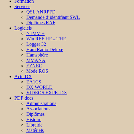
Formation
Services
QSL ANRPFD
Demande d’identifiant SWL
Diplômes RAF
Logiciels
N1MM +
Win REF HF – THF
Logger 32
Ham Radio Deluxe
Hamsphère
MMANA
EZNEC
Mode ROS
Actu DX
EA1CS
DX WORLD
VIDEOS EXPE. DX
PDF docs
Administrations
Associations
Diplômes
Histoire
Librairie
Matériels