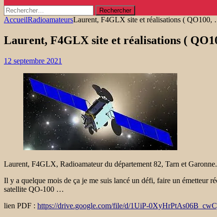
Rechercher :
Accueil
Radioamateurs
Laurent, F4GLX site et réalisations ( QO100,
Laurent, F4GLX site et réalisations ( QO1
12 septembre 2021
Laurent, F4GLX, Radioamateur du département 82, Tarn et Garonne.
Il y a quelque mois de ça je me suis lancé un défi, faire un émetteur r
satellite QO-100 …
lien PDF :
https://drive.google.com/file/d/1UiP-0XyHrPtAs06B_c