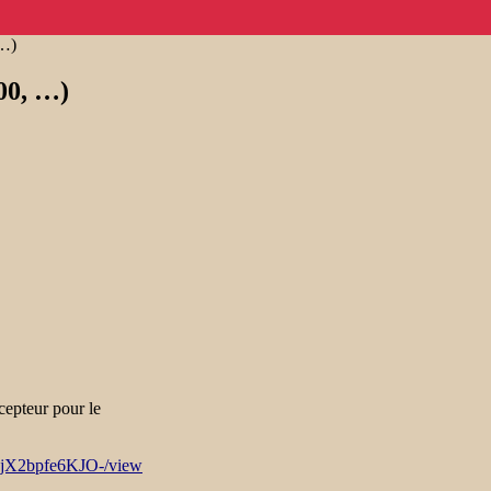
 …)
00, …)
écepteur pour le
wCjX2bpfe6KJO-/view