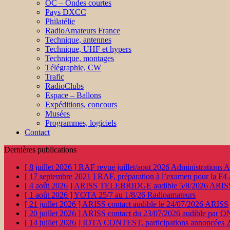
OC – Ondes courtes
Pays DXCC
Philatélie
RadioAmateurs France
Technique, antennes
Technique, UHF et hypers
Technique, montages
Télégraphie, CW
Trafic
RadioClubs
Espace – Ballons
Expéditions, concours
Musées
Programmes, logiciels
Contact
Dernières publications
[ 8 juillet 2026 ]
RAF revue juillet/aout 2026
Administration
[ 17 septembre 2021 ]
RAF, préparation à l’examen pour la F4
[ 4 août 2026 ]
ARISS TELEBRIDGE audible 5/8/2026
ARIS
[ 1 août 2026 ]
YOTA 25/7 au 1/8/26
Radioamateurs
[ 21 juillet 2026 ]
ARISS contact audible le 24/07/2026
ARISS
[ 20 juillet 2026 ]
ARISS contact du 23/07/2026 audible par 
[ 14 juillet 2026 ]
IOTA CONTEST, participations annoncées 