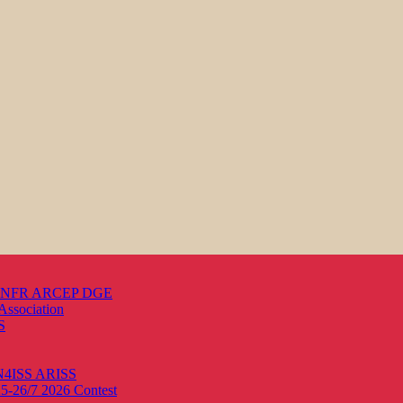
s ANFR ARCEP DGE
Association
S
ON4ISS
ARISS
25-26/7 2026
Contest