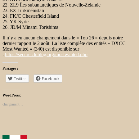
22. ZL9 Îles subantarctiques de Nouvelle-Zélande
23. EZ Turkménistan
24. FK/C Chesterfield Island
25. YK Syrie
26. JD/M Minami Torishima
Il n’y a eu aucun changement dans le « Top 26 » depuis notre
dernier rapport le 2 août. La liste complète des entités « DXCC
Most Wanted » (340) est disponible sur
:
https://secure.clublog.org/mostwanted.php
Partager :
Twitter
Facebook
WordPress:
chargement…