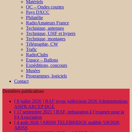
Matériels
OC – Ondes courtes
Pays DXCC
Philatélie
RadioAmateurs France
Technique, antennes
Technique, UHF et hypers
Technique, montages
Télégraphie, CW
Trafic
RadioClubs
Espace – Ballons
Expéditions, concours
Musées
Programmes, logiciels
Contact
Dernières publications
[ 8 juillet 2026 ]
RAF revue juillet/aout 2026
Administrations
ANFR ARCEP DGE
[ 17 septembre 2021 ]
RAF, préparation à l’examen pour la
F4
Association
[ 4 août 2026 ]
ARISS TELEBRIDGE audible 5/8/2026
ARISS