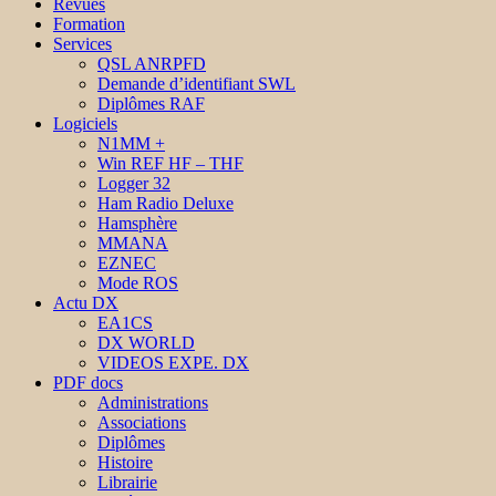
Revues
Formation
Services
QSL ANRPFD
Demande d’identifiant SWL
Diplômes RAF
Logiciels
N1MM +
Win REF HF – THF
Logger 32
Ham Radio Deluxe
Hamsphère
MMANA
EZNEC
Mode ROS
Actu DX
EA1CS
DX WORLD
VIDEOS EXPE. DX
PDF docs
Administrations
Associations
Diplômes
Histoire
Librairie