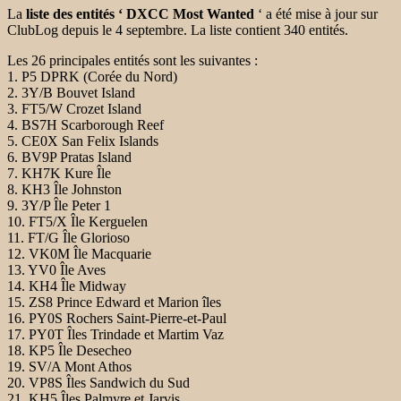
La
liste des entités ‘ DXCC Most Wanted
‘ a été mise à jour sur
ClubLog depuis le 4 septembre. La liste contient 340 entités.
Les 26 principales entités sont les suivantes :
1. P5 DPRK (Corée du Nord)
2. 3Y/B Bouvet Island
3. FT5/W Crozet Island
4. BS7H Scarborough Reef
5. CE0X San Felix Islands
6. BV9P Pratas Island
7. KH7K Kure Île
8. KH3 Île Johnston
9. 3Y/P Île Peter 1
10. FT5/X Île Kerguelen
11. FT/G Île Glorioso
12. VK0M Île Macquarie
13. YV0 Île Aves
14. KH4 Île Midway
15. ZS8 Prince Edward et Marion îles
16. PY0S Rochers Saint-Pierre-et-Paul
17. PY0T Îles Trindade et Martim Vaz
18. KP5 Île Desecheo
19. SV/A Mont Athos
20. VP8S Îles Sandwich du Sud
21. KH5 Îles Palmyre et Jarvis