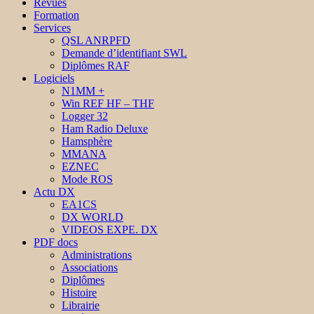
Revues
Formation
Services
QSL ANRPFD
Demande d’identifiant SWL
Diplômes RAF
Logiciels
N1MM +
Win REF HF – THF
Logger 32
Ham Radio Deluxe
Hamsphère
MMANA
EZNEC
Mode ROS
Actu DX
EA1CS
DX WORLD
VIDEOS EXPE. DX
PDF docs
Administrations
Associations
Diplômes
Histoire
Librairie