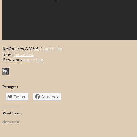
Références AMSAT
sur ce lien
.
Suivi
sur ce lien
.
Prévisions
sur ce lien
.
Partager :
Twitter
Facebook
WordPress:
chargement…