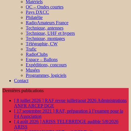
Matériels
OC – Ondes courtes
Pays DXCC
Philatélie
RadioAmateurs France
Technique, antennes
Technique, UHF et hypers
Technique, montages
Télégraphie, CW
Trafic
RadioClubs
Espace – Ballons
Expéditions, concours
Musées
Programmes, logiciels
Contact
Dernières publications
[ 8 juillet 2026 ]
RAF revue juillet/aout 2026
Administrations
ANFR ARCEP DGE
[ 17 septembre 2021 ]
RAF, préparation à l’examen pour la
F4
Association
[ 4 août 2026 ]
ARISS TELEBRIDGE audible 5/8/2026
ARISS