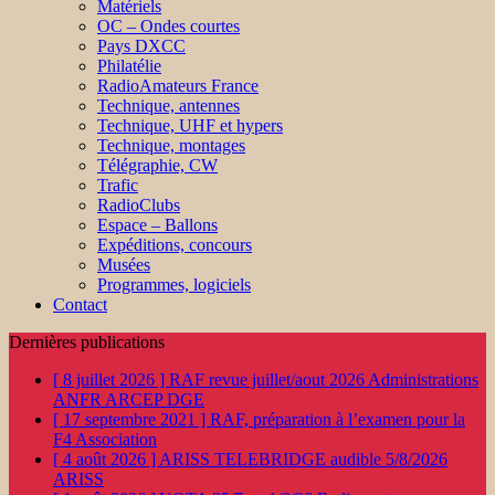
Matériels
OC – Ondes courtes
Pays DXCC
Philatélie
RadioAmateurs France
Technique, antennes
Technique, UHF et hypers
Technique, montages
Télégraphie, CW
Trafic
RadioClubs
Espace – Ballons
Expéditions, concours
Musées
Programmes, logiciels
Contact
Dernières publications
[ 8 juillet 2026 ]
RAF revue juillet/aout 2026
Administrations
ANFR ARCEP DGE
[ 17 septembre 2021 ]
RAF, préparation à l’examen pour la
F4
Association
[ 4 août 2026 ]
ARISS TELEBRIDGE audible 5/8/2026
ARISS