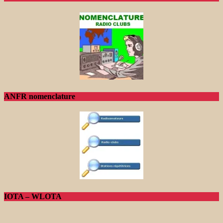
ANFR nomenclature
IOTA – WLOTA