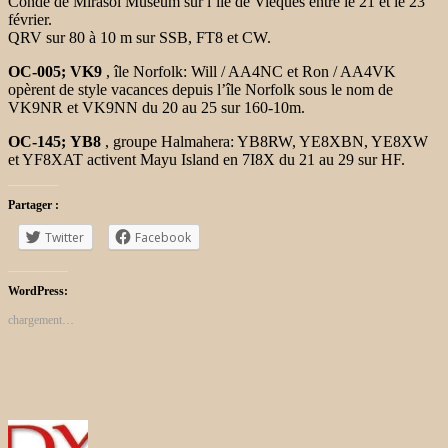
Conde de Mirasol Museum sur l’île de Vieques entre le 21 et le 23
février.
QRV sur 80 à 10 m sur SSB, FT8 et CW.
OC-005; VK9
, île Norfolk: Will / AA4NC et Ron / AA4VK
opèrent
de style vacances depuis l’île Norfolk sous le nom de
VK9NR et VK9NN du 20
au 25 sur 160-10m.
OC-145; YB8
, groupe Halmahera: YB8RW, YE8XBN, YE8XW
et YF8XAT
activent Mayu Island en 7I8X du 21 au 29 sur HF.
Partager :
Twitter
Facebook
WordPress:
chargement…