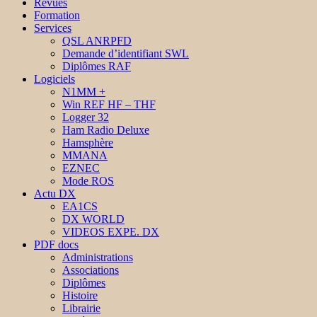
Revues
Formation
Services
QSL ANRPFD
Demande d’identifiant SWL
Diplômes RAF
Logiciels
N1MM +
Win REF HF – THF
Logger 32
Ham Radio Deluxe
Hamsphère
MMANA
EZNEC
Mode ROS
Actu DX
EA1CS
DX WORLD
VIDEOS EXPE. DX
PDF docs
Administrations
Associations
Diplômes
Histoire
Librairie