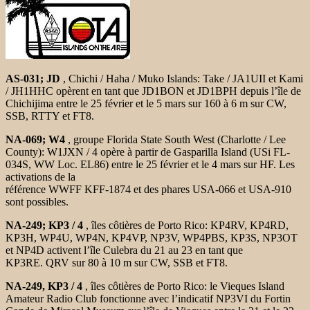
AS-031; JD
, Chichi / Haha / Muko Islands: Take / JA1UII et Kami
/ JH1HHC
opèrent en tant que JD1BON et JD1BPH depuis l’île de
Chichijima entre le 25 février
et le 5 mars sur 160 à 6 m sur CW,
SSB, RTTY et FT8.
NA-069; W4
, groupe Florida State South West (Charlotte / Lee
County):
W1JXN / 4 opère à partir de Gasparilla Island (USi FL-
034S, WW Loc. EL86)
entre le 25 février et le 4 mars sur HF. Les
activations de la
référence WWFF KFF-1874 et des phares USA-066 et USA-910
sont
possibles.
NA-249; KP3 / 4
, îles côtières de Porto Rico: KP4RV, KP4RD,
KP3H,
WP4U, WP4N, KP4VP, NP3V, WP4PBS, KP3S, NP3OT
et NP4D activent
l’île Culebra du 21 au 23 en tant que
KP3RE. QRV sur 80 à 10 m sur
CW, SSB et FT8.
NA-249, KP3 / 4
, îles côtières de Porto Rico: le Vieques Island
Amateur Radio Club fonctionne avec l’indicatif NP3VI du Fortin