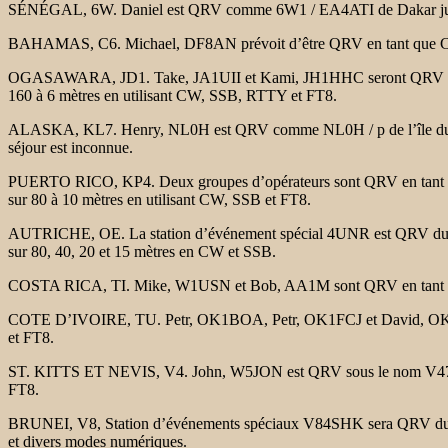
SÉNÉGAL, 6W. Daniel est QRV comme 6W1 / EA4ATI de Dakar jusqu’au
BAHAMAS, C6. Michael, DF8AN prévoit d’être QRV en tant que C6AAN 
OGASAWARA, JD1. Take, JA1UII et Kami, JH1HHC seront QRV en tant
160 à 6 mètres en utilisant CW, SSB, RTTY et FT8.
ALASKA, KL7. Henry, NL0H est QRV comme NL0H / p de l’île du Saint
séjour est inconnue.
PUERTO RICO, KP4. Deux groupes d’opérateurs sont QRV en tant que 
sur 80 à 10 mètres en utilisant CW, SSB et FT8.
AUTRICHE, OE. La station d’événement spécial 4UNR est QRV du Centre
sur 80, 40, 20 et 15 mètres en CW et SSB.
COSTA RICA, TI. Mike, W1USN et Bob, AA1M sont QRV en tant qu’appe
COTE D’IVOIRE, TU. Petr, OK1BOA, Petr, OK1FCJ et David, OK6DJ 
et FT8.
ST. KITTS ET NEVIS, V4. John, W5JON est QRV sous le nom V47JA de 
FT8.
BRUNEI, V8, Station d’événements spéciaux V84SHK sera QRV du 23 fé
et divers modes numériques.