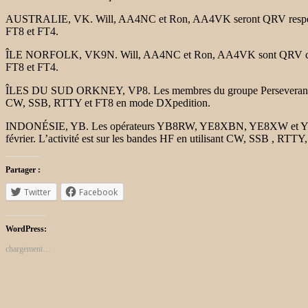
AUSTRALIE, VK. Will, AA4NC et Ron, AA4VK seront QRV respectivem
FT8 et FT4.
ÎLE NORFOLK, VK9N. Will, AA4NC et Ron, AA4VK sont QRV comme VK
FT8 et FT4.
ÎLES DU SUD ORKNEY, VP8. Les membres du groupe Perseverance DX 
CW, SSB, RTTY et FT8 en mode DXpedition.
INDONÉSIE, YB. Les opérateurs YB8RW, YE8XBN, YE8XW et YF8XAT
février. L’activité est sur les bandes HF en utilisant CW, SSB , RTTY,
Partager :
Twitter
Facebook
WordPress:
chargement…