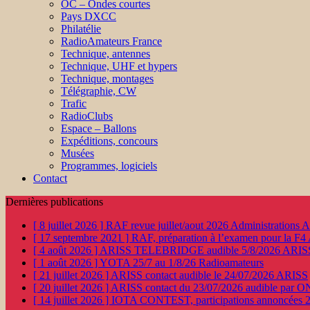
OC – Ondes courtes
Pays DXCC
Philatélie
RadioAmateurs France
Technique, antennes
Technique, UHF et hypers
Technique, montages
Télégraphie, CW
Trafic
RadioClubs
Espace – Ballons
Expéditions, concours
Musées
Programmes, logiciels
Contact
Dernières publications
[ 8 juillet 2026 ]
RAF revue juillet/aout 2026
Administration
[ 17 septembre 2021 ]
RAF, préparation à l’examen pour la F4
[ 4 août 2026 ]
ARISS TELEBRIDGE audible 5/8/2026
ARIS
[ 1 août 2026 ]
YOTA 25/7 au 1/8/26
Radioamateurs
[ 21 juillet 2026 ]
ARISS contact audible le 24/07/2026
ARISS
[ 20 juillet 2026 ]
ARISS contact du 23/07/2026 audible par 
[ 14 juillet 2026 ]
IOTA CONTEST, participations annoncées 