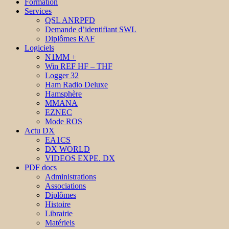
Formation
Services
QSL ANRPFD
Demande d’identifiant SWL
Diplômes RAF
Logiciels
N1MM +
Win REF HF – THF
Logger 32
Ham Radio Deluxe
Hamsphère
MMANA
EZNEC
Mode ROS
Actu DX
EA1CS
DX WORLD
VIDEOS EXPE. DX
PDF docs
Administrations
Associations
Diplômes
Histoire
Librairie
Matériels