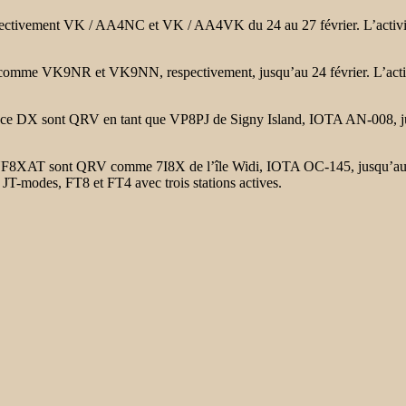
ent VK / AA4NC et VK / AA4VK du 24 au 27 février. L’activité ser
9NR et VK9NN, respectivement, jusqu’au 24 février. L’activité es
sont QRV en tant que VP8PJ de Signy Island, IOTA AN-008, jusqu’au
 sont QRV comme 7I8X de l’île Widi, IOTA OC-145, jusqu’au 23 f
 JT-modes, FT8 et FT4 avec trois stations actives.