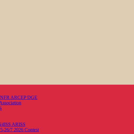
s ANFR ARCEP DGE
Association
S
ON4ISS
ARISS
25-26/7 2026
Contest