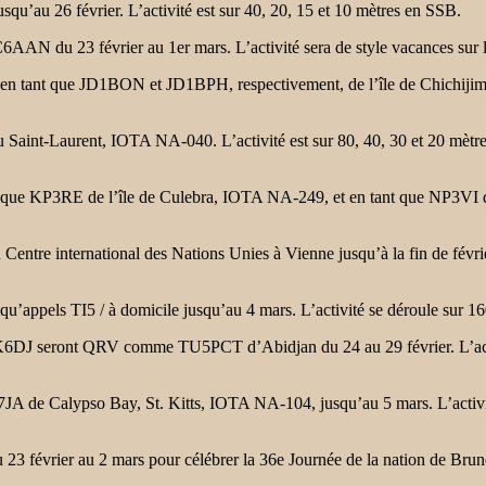
 26 février. L’activité est sur 40, 20, 15 et 10 mètres en SSB.
du 23 février au 1er mars. L’activité sera de style vacances sur l
 que JD1BON et JD1BPH, respectivement, de l’île de Chichijima, IO
-Laurent, IOTA NA-040. L’activité est sur 80, 40, 30 et 20 mètres e
KP3RE de l’île de Culebra, IOTA NA-249, et en tant que NP3VI de l’
 international des Nations Unies à Vienne jusqu’à la fin de février p
ls TI5 / à domicile jusqu’au 4 mars. L’activité se déroule sur 160
seront QRV comme TU5PCT d’Abidjan du 24 au 29 février. L’activit
Calypso Bay, St. Kitts, IOTA NA-104, jusqu’au 5 mars. L’activité se
vrier au 2 mars pour célébrer la 36e Journée de la nation de Brunei