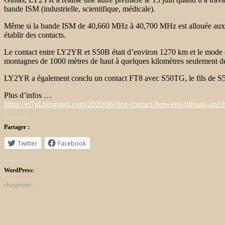
bande ISM (industrielle, scientifique, médicale).
Même si la bande ISM de 40,660 MHz à 40,700 MHz est allouée aux bal
établir des contacts.
Le contact entre LY2YR et S50B était d’environ 1270 km et le mode de 
montagnes de 1000 mètres de haut à quelques kilomètres seulement 
LY2YR a également conclu un contact FT8 avec S50TG, le fils de S5
Plus d’infos …
https://ei7gl.blogspot.com/2020/06/first-contact-between-lithuan-and.
Partager :
Twitter
Facebook
WordPress:
chargement…