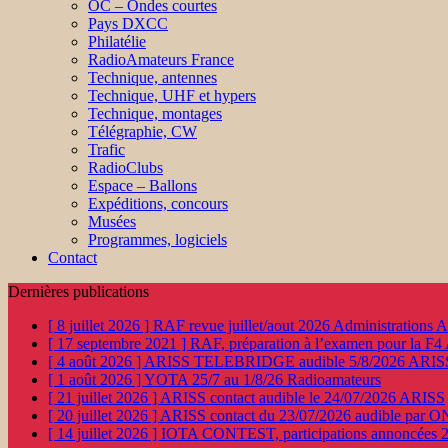
OC – Ondes courtes
Pays DXCC
Philatélie
RadioAmateurs France
Technique, antennes
Technique, UHF et hypers
Technique, montages
Télégraphie, CW
Trafic
RadioClubs
Espace – Ballons
Expéditions, concours
Musées
Programmes, logiciels
Contact
Dernières publications
[ 8 juillet 2026 ]
RAF revue juillet/aout 2026
Administration
[ 17 septembre 2021 ]
RAF, préparation à l’examen pour la F4
[ 4 août 2026 ]
ARISS TELEBRIDGE audible 5/8/2026
ARIS
[ 1 août 2026 ]
YOTA 25/7 au 1/8/26
Radioamateurs
[ 21 juillet 2026 ]
ARISS contact audible le 24/07/2026
ARISS
[ 20 juillet 2026 ]
ARISS contact du 23/07/2026 audible par 
[ 14 juillet 2026 ]
IOTA CONTEST, participations annoncées 