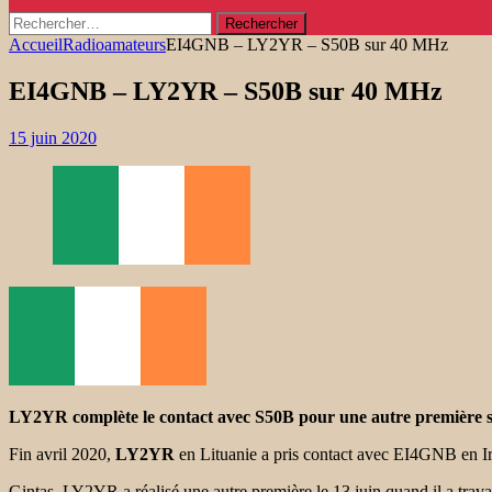
Rechercher :
Accueil
Radioamateurs
EI4GNB – LY2YR – S50B sur 40 MHz
EI4GNB – LY2YR – S50B sur 40 MHz
15 juin 2020
LY2YR complète le contact avec S50B pour une autre première 
Fin avril 2020,
LY2YR
en Lituanie a pris contact avec EI4GNB en I
Gintas, LY2YR a réalisé une autre première le 13 juin quand il a trav