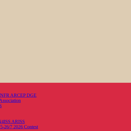
s ANFR ARCEP DGE
Association
S
ON4ISS
ARISS
25-26/7 2026
Contest