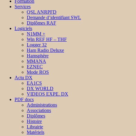
Formation
Services
QSL ANRPFD
Demande d’identifiant SWL
Diplômes RAF
Logiciels
N1MM +
Win REF HF – THF
Logger 32
Ham Radio Deluxe
Hamsphère
MMANA
EZNEC
Mode ROS
Actu DX
EA1CS
DX WORLD
VIDEOS EXPE. DX
PDF docs
Administrations
Associations
Diplômes
Histoire
Librairie
Matériels