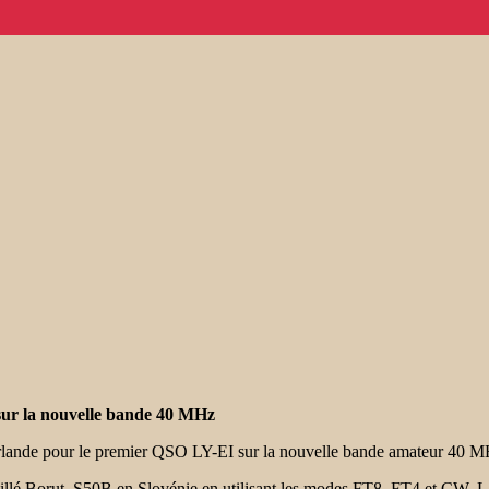
sur la nouvelle bande 40 MHz
rlande pour le premier QSO LY-EI sur la nouvelle bande amateur 40 M
aillé Borut, S50B en Slovénie en utilisant les modes FT8, FT4 et CW. La