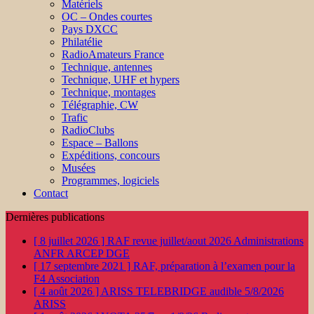
Matériels
OC – Ondes courtes
Pays DXCC
Philatélie
RadioAmateurs France
Technique, antennes
Technique, UHF et hypers
Technique, montages
Télégraphie, CW
Trafic
RadioClubs
Espace – Ballons
Expéditions, concours
Musées
Programmes, logiciels
Contact
Dernières publications
[ 8 juillet 2026 ]
RAF revue juillet/aout 2026
Administrations
ANFR ARCEP DGE
[ 17 septembre 2021 ]
RAF, préparation à l’examen pour la
F4
Association
[ 4 août 2026 ]
ARISS TELEBRIDGE audible 5/8/2026
ARISS