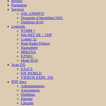
Revues
Formation
Services
QSL ANRPFD
Demande d’identifiant SWL
Diplômes RAF
Logiciels
N1MM +
Win REF HF – THF
Logger 32
Ham Radio Deluxe
Hamsphère
MMANA
EZNEC
Mode ROS
Actu DX
EA1CS
DX WORLD
VIDEOS EXPE. DX
PDF docs
Administrations
Associations
Diplômes
Histoire
Librairie