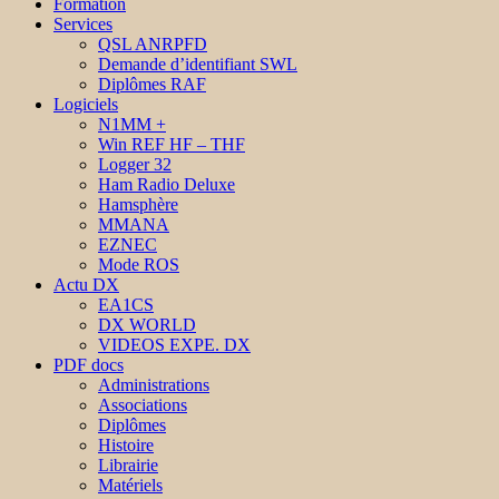
Formation
Services
QSL ANRPFD
Demande d’identifiant SWL
Diplômes RAF
Logiciels
N1MM +
Win REF HF – THF
Logger 32
Ham Radio Deluxe
Hamsphère
MMANA
EZNEC
Mode ROS
Actu DX
EA1CS
DX WORLD
VIDEOS EXPE. DX
PDF docs
Administrations
Associations
Diplômes
Histoire
Librairie
Matériels