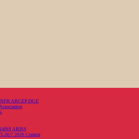
s ANFR ARCEP DGE
Association
S
ON4ISS
ARISS
25-26/7 2026
Contest