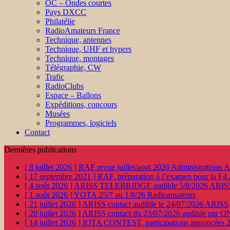
OC – Ondes courtes
Pays DXCC
Philatélie
RadioAmateurs France
Technique, antennes
Technique, UHF et hypers
Technique, montages
Télégraphie, CW
Trafic
RadioClubs
Espace – Ballons
Expéditions, concours
Musées
Programmes, logiciels
Contact
Dernières publications
[ 8 juillet 2026 ]
RAF revue juillet/aout 2026
Administration
[ 17 septembre 2021 ]
RAF, préparation à l’examen pour la F4
[ 4 août 2026 ]
ARISS TELEBRIDGE audible 5/8/2026
ARIS
[ 1 août 2026 ]
YOTA 25/7 au 1/8/26
Radioamateurs
[ 21 juillet 2026 ]
ARISS contact audible le 24/07/2026
ARISS
[ 20 juillet 2026 ]
ARISS contact du 23/07/2026 audible par 
[ 14 juillet 2026 ]
IOTA CONTEST, participations annoncées 