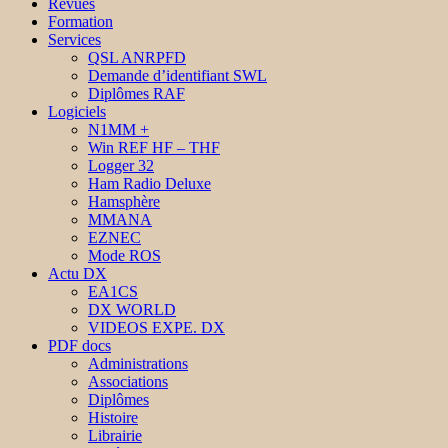
Revues
Formation
Services
QSL ANRPFD
Demande d’identifiant SWL
Diplômes RAF
Logiciels
N1MM +
Win REF HF – THF
Logger 32
Ham Radio Deluxe
Hamsphère
MMANA
EZNEC
Mode ROS
Actu DX
EA1CS
DX WORLD
VIDEOS EXPE. DX
PDF docs
Administrations
Associations
Diplômes
Histoire
Librairie