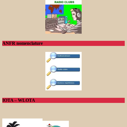
ANFR nomenclature
IOTA – WLOTA