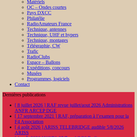
Matériels
OC – Ondes courtes
Pays DXCC
Philatélie
RadioAmateurs France
Technique, antennes
Technique, UHF et hypers
Technique, montages
Télégraphie, CW
Trafic
RadioClubs
Espace – Ballons
Expéditions, concours
Musées
Programmes, logiciels
Contact
Dernières publications
[ 8 juillet 2026 ]
RAF revue juillet/aout 2026
Administrations
ANFR ARCEP DGE
[ 17 septembre 2021 ]
RAF, préparation à l’examen pour la
F4
Association
[ 4 août 2026 ]
ARISS TELEBRIDGE audible 5/8/2026
ARISS