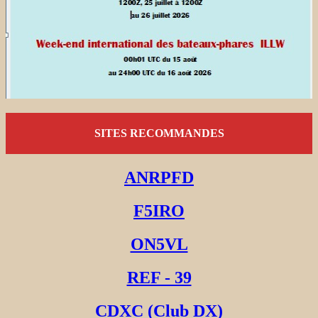
SITES RECOMMANDES
ANRPFD
F5IRO
ON5VL
REF - 39
CDXC (Club DX)