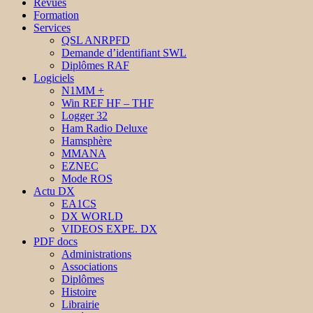
Revues
Formation
Services
QSL ANRPFD
Demande d’identifiant SWL
Diplômes RAF
Logiciels
N1MM +
Win REF HF – THF
Logger 32
Ham Radio Deluxe
Hamsphère
MMANA
EZNEC
Mode ROS
Actu DX
EA1CS
DX WORLD
VIDEOS EXPE. DX
PDF docs
Administrations
Associations
Diplômes
Histoire
Librairie