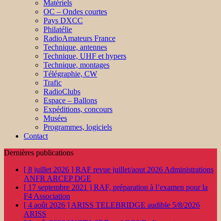
Matériels
OC – Ondes courtes
Pays DXCC
Philatélie
RadioAmateurs France
Technique, antennes
Technique, UHF et hypers
Technique, montages
Télégraphie, CW
Trafic
RadioClubs
Espace – Ballons
Expéditions, concours
Musées
Programmes, logiciels
Contact
Dernières publications
[ 8 juillet 2026 ]
RAF revue juillet/aout 2026
Administrations
ANFR ARCEP DGE
[ 17 septembre 2021 ]
RAF, préparation à l’examen pour la
F4
Association
[ 4 août 2026 ]
ARISS TELEBRIDGE audible 5/8/2026
ARISS