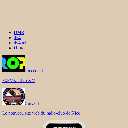
DMR
dv4
dv4 mini
f1tuv
Précédent
F0FVK 1325 KM
Suivant
Le nouveau site web du radio-club de Nice