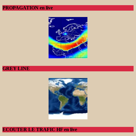
PROPAGATION en live
GREY LINE
ECOUTER LE TRAFIC HF en live