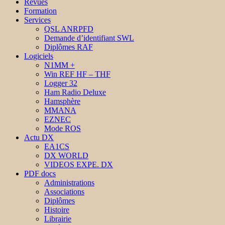
Revues
Formation
Services
QSL ANRPFD
Demande d’identifiant SWL
Diplômes RAF
Logiciels
N1MM +
Win REF HF – THF
Logger 32
Ham Radio Deluxe
Hamsphère
MMANA
EZNEC
Mode ROS
Actu DX
EA1CS
DX WORLD
VIDEOS EXPE. DX
PDF docs
Administrations
Associations
Diplômes
Histoire
Librairie