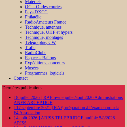
Matériels
OC – Ondes courtes
Pays DXCC
Philatélie
RadioAmateurs France
Technique, antennes
Technique, UHF et hypers
Technique, montages
Télégraphie, CW
Trafic
RadioClubs
Espace – Ballons
Expéditions, concours
Musées
Programmes, logiciels
Contact
Dernières publications
[ 8 juillet 2026 ]
RAF revue juillet/aout 2026
Administrations
ANFR ARCEP DGE
[ 17 septembre 2021 ]
RAF, préparation à l’examen pour la
F4
Association
[ 4 août 2026 ]
ARISS TELEBRIDGE audible 5/8/2026
ARISS