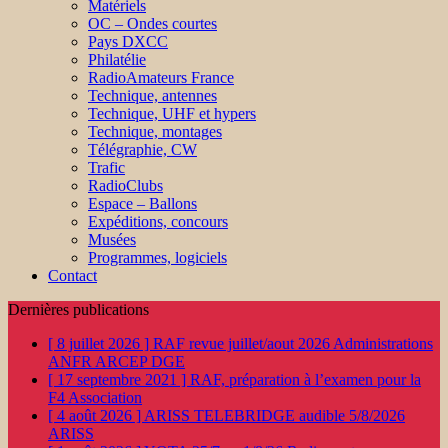
Matériels
OC – Ondes courtes
Pays DXCC
Philatélie
RadioAmateurs France
Technique, antennes
Technique, UHF et hypers
Technique, montages
Télégraphie, CW
Trafic
RadioClubs
Espace – Ballons
Expéditions, concours
Musées
Programmes, logiciels
Contact
Dernières publications
[ 8 juillet 2026 ]
RAF revue juillet/aout 2026
Administrations
ANFR ARCEP DGE
[ 17 septembre 2021 ]
RAF, préparation à l’examen pour la
F4
Association
[ 4 août 2026 ]
ARISS TELEBRIDGE audible 5/8/2026
ARISS