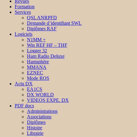
Revues
Formation
Services
QSL ANRPFD
Demande d’identifiant SWL
Diplômes RAF
Logiciels
N1MM +
Win REF HF – THF
Logger 32
Ham Radio Deluxe
Hamsphère
MMANA
EZNEC
Mode ROS
Actu DX
EA1CS
DX WORLD
VIDEOS EXPE. DX
PDF docs
Administrations
Associations
Diplômes
Histoire
Librairie