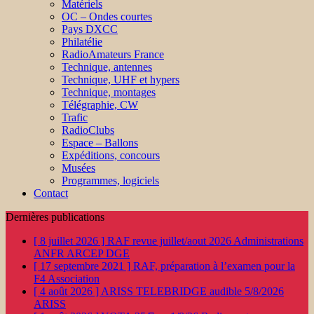
Matériels
OC – Ondes courtes
Pays DXCC
Philatélie
RadioAmateurs France
Technique, antennes
Technique, UHF et hypers
Technique, montages
Télégraphie, CW
Trafic
RadioClubs
Espace – Ballons
Expéditions, concours
Musées
Programmes, logiciels
Contact
Dernières publications
[ 8 juillet 2026 ]
RAF revue juillet/aout 2026
Administrations
ANFR ARCEP DGE
[ 17 septembre 2021 ]
RAF, préparation à l’examen pour la
F4
Association
[ 4 août 2026 ]
ARISS TELEBRIDGE audible 5/8/2026
ARISS