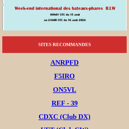
SITES RECOMMANDES
ANRPFD
F5IRO
ON5VL
REF - 39
CDXC (Club DX)