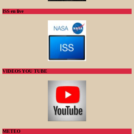
ISS en live
VIDEOS YOU TUBE
METEO