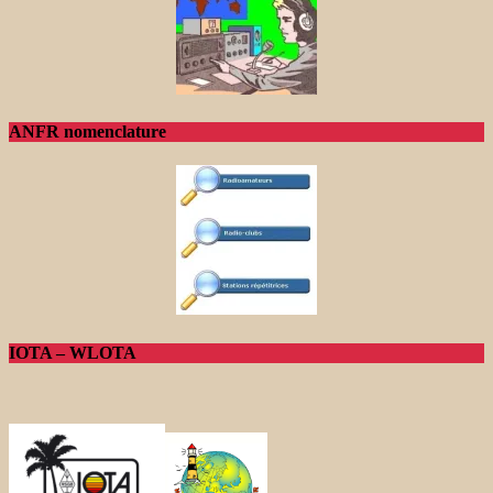
ANFR nomenclature
IOTA – WLOTA