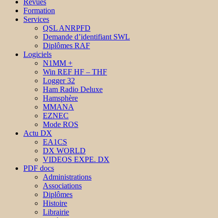
Revues
Formation
Services
QSL ANRPFD
Demande d’identifiant SWL
Diplômes RAF
Logiciels
N1MM +
Win REF HF – THF
Logger 32
Ham Radio Deluxe
Hamsphère
MMANA
EZNEC
Mode ROS
Actu DX
EA1CS
DX WORLD
VIDEOS EXPE. DX
PDF docs
Administrations
Associations
Diplômes
Histoire
Librairie