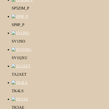
SP5ZIM_P
SP8P_P
SV1JSO
SV1QXU
TA2AET
TK4LS
TK5AE