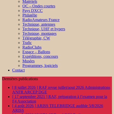
Matériels
OC – Ondes courtes
Pays DXCC
Philatélie
RadioAmateurs France
Technique, antennes
Technique, UHF et hypers
Technique, montages
Télégraphie, CW
Trafic
RadioClubs
Espace – Ballons
Expéditions, concours
Musées
Programmes, logiciels
Contact
Dernières publications
[ 8 juillet 2026 ]
RAF revue juillet/aout 2026
Administrations
ANFR ARCEP DGE
[ 17 septembre 2021 ]
RAF, préparation à l’examen pour la
F4
Association
[ 4 août 2026 ]
ARISS TELEBRIDGE audible 5/8/2026
ARISS