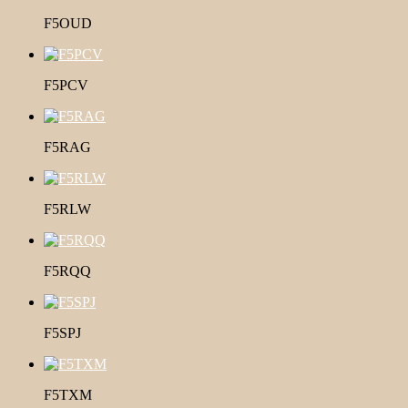
F5OUD
F5PCV
F5RAG
F5RLW
F5RQQ
F5SPJ
F5TXM