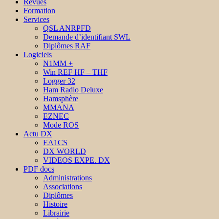
Revues
Formation
Services
QSL ANRPFD
Demande d’identifiant SWL
Diplômes RAF
Logiciels
N1MM +
Win REF HF – THF
Logger 32
Ham Radio Deluxe
Hamsphère
MMANA
EZNEC
Mode ROS
Actu DX
EA1CS
DX WORLD
VIDEOS EXPE. DX
PDF docs
Administrations
Associations
Diplômes
Histoire
Librairie