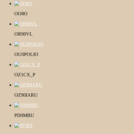
OO8O
OR90VL
OU0POLIO
OZ1CX_P
OZ90IARU
PD0MBU