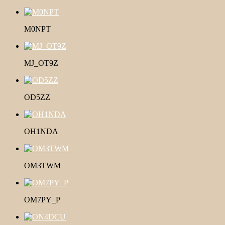
M0NPT
MJ_OT9Z
OD5ZZ
OH1NDA
OM3TWM
OM7PY_P