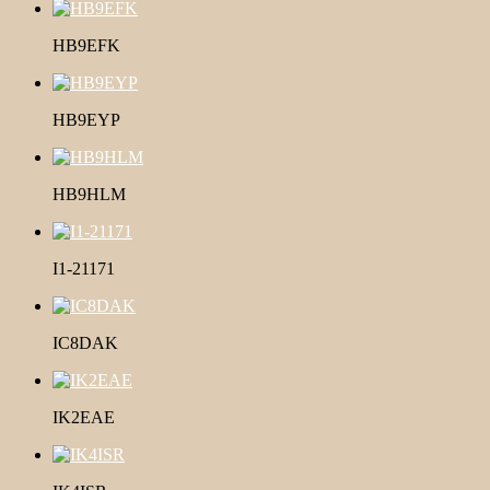
HB9EFK
HB9EYP
HB9HLM
I1-21171
IC8DAK
IK2EAE