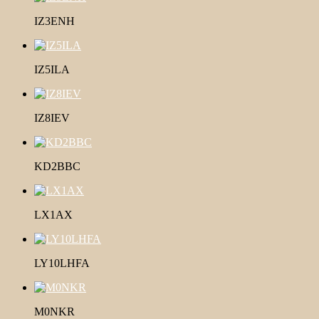
IZ3ENH
IZ5ILA
IZ8IEV
KD2BBC
LX1AX
LY10LHFA
M0NKR