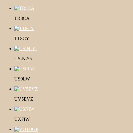
TR8CA
TT8CY
US-N-55
US0LW
UV5EVZ
UX7IW