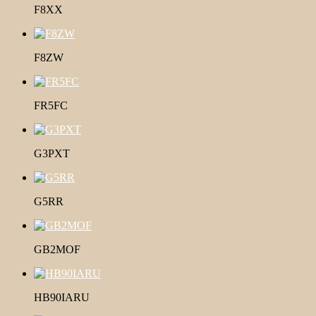
F8XX
F8ZW
FR5FC
G3PXT
G5RR
GB2MOF
HB90IARU