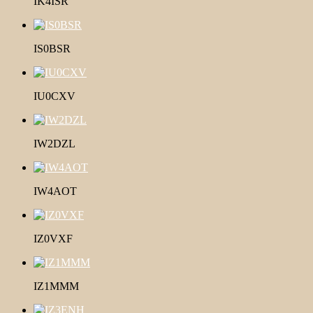
IK4ISR
IS0BSR
IU0CXV
IW2DZL
IW4AOT
IZ0VXF
IZ1MMM