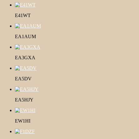
E41WT
EA1AUM
EA3GXA
EA5DV
EA5HJY
EW1HI