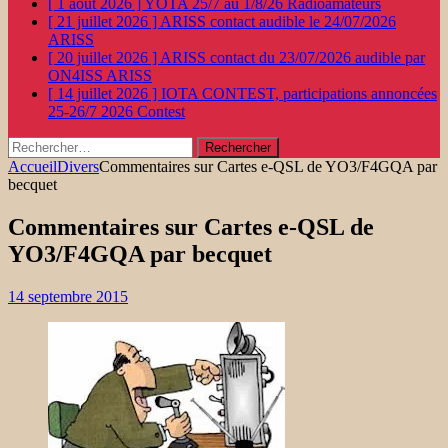
[ 1 août 2026 ]
YOTA 25/7 au 1/8/26
Radioamateurs
[ 21 juillet 2026 ]
ARISS contact audible le 24/07/2026
ARISS
[ 20 juillet 2026 ]
ARISS contact du 23/07/2026 audible par
ON4ISS
ARISS
[ 14 juillet 2026 ]
IOTA CONTEST, participations annoncées
25-26/7 2026
Contest
Rechercher :
Accueil
Divers
Commentaires sur Cartes e-QSL de YO3/F4GQA par
becquet
Commentaires sur Cartes e-QSL de
YO3/F4GQA par becquet
14 septembre 2015