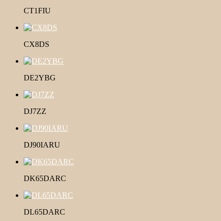
CT1FIU
CX8DS
DE2YBG
DJ7ZZ
DJ90IARU
DK65DARC
DL65DARC