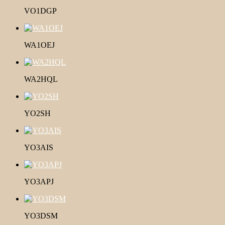
VO1DGP
WA1OEJ
WA2HQL
YO2SH
YO3AIS
YO3APJ
YO3DSM