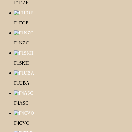
F1DZF
F1EOF
F1NZC
F1SKH
F1UBA
F4ASC
F4CVQ