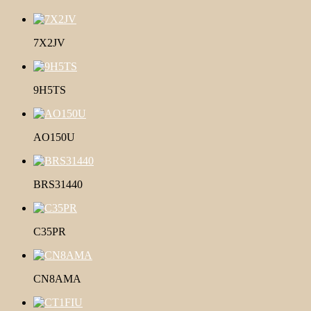
7X2JV
9H5TS
AO150U
BRS31440
C35PR
CN8AMA