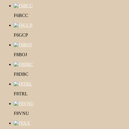
F6BCC
F6GCP
F8BOJ
F8DBC
F8TRL
F8VNU