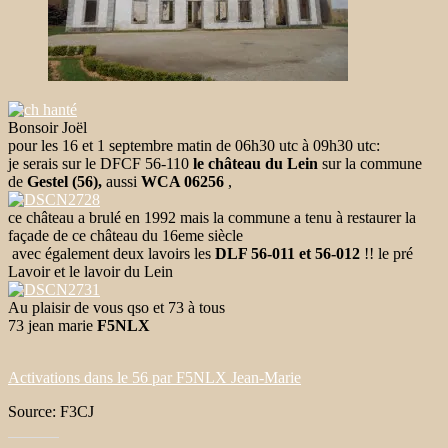
Bonsoir Joël
pour les 16 et 1 septembre matin de 06h30 utc à 09h30 utc:
je serais sur le DFCF 56-110
le château du Lein
sur la commune
de
Gestel (56),
aussi
WCA 06256
,
ce château a brulé en 1992 mais la commune a tenu à restaurer la
façade de ce château du 16eme siècle
avec également deux lavoirs les
DLF 56-011 et 56-012
!! le pré
Lavoir et le lavoir du Lein
Au plaisir de vous qso et 73 à tous
73 jean marie
F5NLX
Activations dans le 56 par F5NLX Jean-Marie
Source: F3CJ