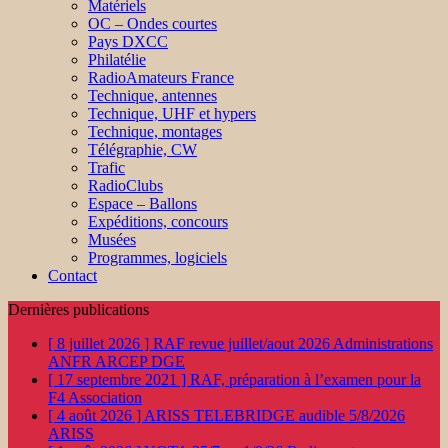
Matériels
OC – Ondes courtes
Pays DXCC
Philatélie
RadioAmateurs France
Technique, antennes
Technique, UHF et hypers
Technique, montages
Télégraphie, CW
Trafic
RadioClubs
Espace – Ballons
Expéditions, concours
Musées
Programmes, logiciels
Contact
Dernières publications
[ 8 juillet 2026 ]
RAF revue juillet/aout 2026
Administrations
ANFR ARCEP DGE
[ 17 septembre 2021 ]
RAF, préparation à l’examen pour la
F4
Association
[ 4 août 2026 ]
ARISS TELEBRIDGE audible 5/8/2026
ARISS