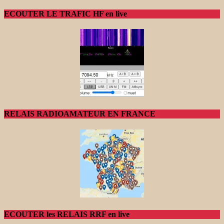
ECOUTER LE TRAFIC HF en live
RELAIS RADIOAMATEUR EN FRANCE
ECOUTER les RELAIS RRF en live