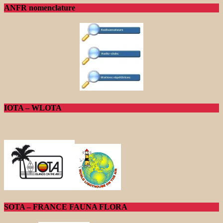
ANFR nomenclature
IOTA – WLOTA
SOTA – FRANCE FAUNA FLORA