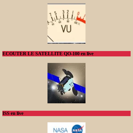
ECOUTER LE SATELLITE QO-100 en live
ISS en live