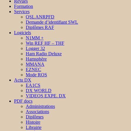
Revues
Formation
Services
QSL ANRPFD
Demande d’identifiant SWL
Diplômes RAF
Logiciels
N1MM +
Win REF HF – THF
Logger 32
Ham Radio Deluxe
Hamsphère
MMANA
EZNEC
Mode ROS
Actu DX
EA1CS
DX WORLD
VIDEOS EXPE. DX
PDF docs
Administrations
Associations
Diplômes
Histoire
Librairie