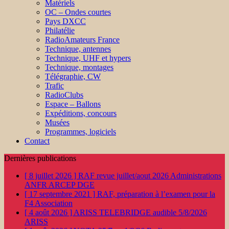
Matériels
OC – Ondes courtes
Pays DXCC
Philatélie
RadioAmateurs France
Technique, antennes
Technique, UHF et hypers
Technique, montages
Télégraphie, CW
Trafic
RadioClubs
Espace – Ballons
Expéditions, concours
Musées
Programmes, logiciels
Contact
Dernières publications
[ 8 juillet 2026 ]
RAF revue juillet/aout 2026
Administrations
ANFR ARCEP DGE
[ 17 septembre 2021 ]
RAF, préparation à l’examen pour la
F4
Association
[ 4 août 2026 ]
ARISS TELEBRIDGE audible 5/8/2026
ARISS