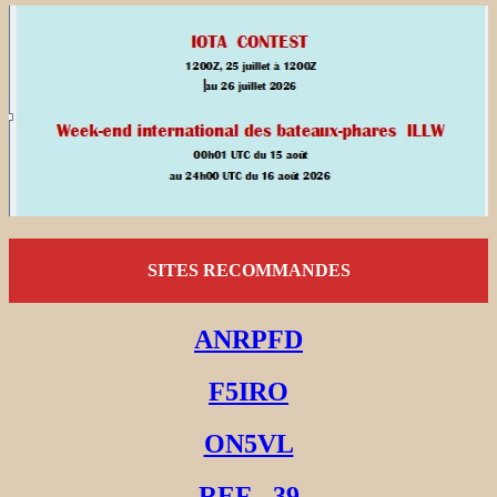
SITES RECOMMANDES
ANRPFD
F5IRO
ON5VL
REF - 39