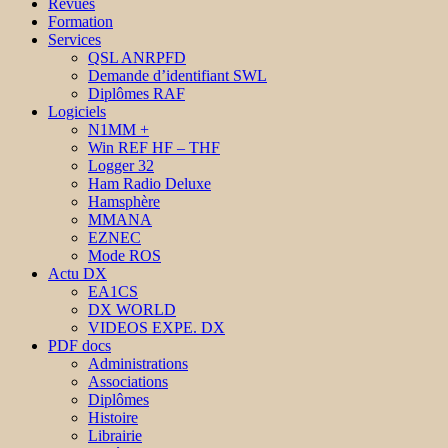
Revues
Formation
Services
QSL ANRPFD
Demande d’identifiant SWL
Diplômes RAF
Logiciels
N1MM +
Win REF HF – THF
Logger 32
Ham Radio Deluxe
Hamsphère
MMANA
EZNEC
Mode ROS
Actu DX
EA1CS
DX WORLD
VIDEOS EXPE. DX
PDF docs
Administrations
Associations
Diplômes
Histoire
Librairie