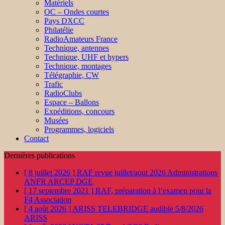
Matériels
OC – Ondes courtes
Pays DXCC
Philatélie
RadioAmateurs France
Technique, antennes
Technique, UHF et hypers
Technique, montages
Télégraphie, CW
Trafic
RadioClubs
Espace – Ballons
Expéditions, concours
Musées
Programmes, logiciels
Contact
Dernières publications
[ 8 juillet 2026 ]
RAF revue juillet/aout 2026
Administrations
ANFR ARCEP DGE
[ 17 septembre 2021 ]
RAF, préparation à l’examen pour la
F4
Association
[ 4 août 2026 ]
ARISS TELEBRIDGE audible 5/8/2026
ARISS