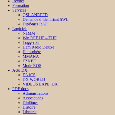
Revues
Formation
Services
QSL ANRPFD
Demande d’identifiant SWL
Diplômes RAF
Logiciels
N1MM +
Win REF HF – THF
Logger 32
Ham Radio Deluxe
Hamsphère
MMANA
EZNEC
Mode ROS
Actu DX
EA1CS
DX WORLD
VIDEOS EXPE. DX
PDF docs
Administrations
Associations
Diplômes
Histoire
Librairie