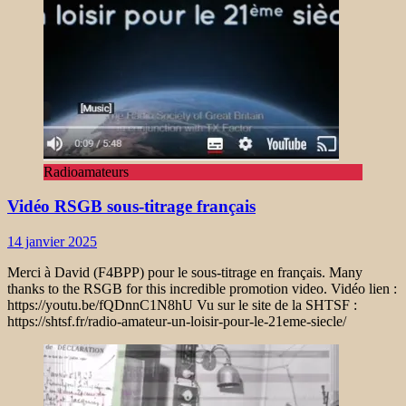
Radioamateurs
Vidéo RSGB sous-titrage français
14 janvier 2025
Merci à David (F4BPP) pour le sous-titrage en français. Many
thanks to the RSGB for this incredible promotion video. Vidéo lien :
https://youtu.be/fQDnnC1N8hU Vu sur le site de la SHTSF :
https://shtsf.fr/radio-amateur-un-loisir-pour-le-21eme-siecle/