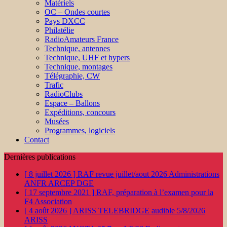
Matériels
OC – Ondes courtes
Pays DXCC
Philatélie
RadioAmateurs France
Technique, antennes
Technique, UHF et hypers
Technique, montages
Télégraphie, CW
Trafic
RadioClubs
Espace – Ballons
Expéditions, concours
Musées
Programmes, logiciels
Contact
Dernières publications
[ 8 juillet 2026 ]
RAF revue juillet/aout 2026
Administrations
ANFR ARCEP DGE
[ 17 septembre 2021 ]
RAF, préparation à l’examen pour la
F4
Association
[ 4 août 2026 ]
ARISS TELEBRIDGE audible 5/8/2026
ARISS