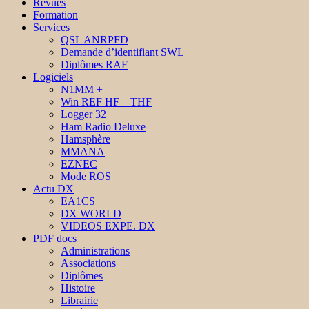
Revues
Formation
Services
QSL ANRPFD
Demande d’identifiant SWL
Diplômes RAF
Logiciels
N1MM +
Win REF HF – THF
Logger 32
Ham Radio Deluxe
Hamsphère
MMANA
EZNEC
Mode ROS
Actu DX
EA1CS
DX WORLD
VIDEOS EXPE. DX
PDF docs
Administrations
Associations
Diplômes
Histoire
Librairie