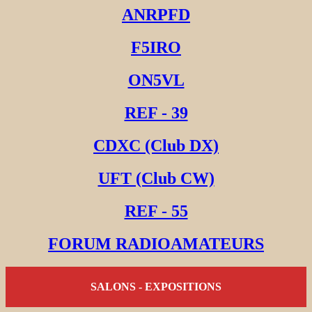
ANRPFD
F5IRO
ON5VL
REF - 39
CDXC (Club DX)
UFT (Club CW)
REF - 55
FORUM RADIOAMATEURS
SALONS - EXPOSITIONS