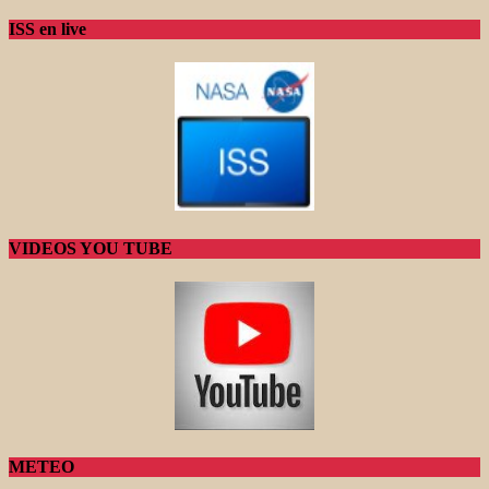
ISS en live
VIDEOS YOU TUBE
METEO