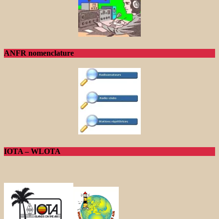
ANFR nomenclature
IOTA – WLOTA