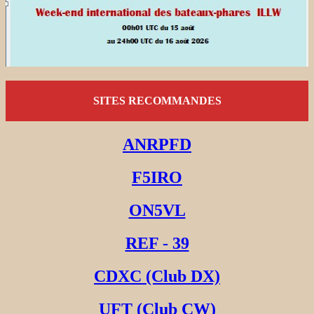
SITES RECOMMANDES
ANRPFD
F5IRO
ON5VL
REF - 39
CDXC (Club DX)
UFT (Club CW)