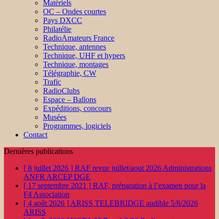
Matériels
OC – Ondes courtes
Pays DXCC
Philatélie
RadioAmateurs France
Technique, antennes
Technique, UHF et hypers
Technique, montages
Télégraphie, CW
Trafic
RadioClubs
Espace – Ballons
Expéditions, concours
Musées
Programmes, logiciels
Contact
Dernières publications
[ 8 juillet 2026 ]
RAF revue juillet/aout 2026
Administrations
ANFR ARCEP DGE
[ 17 septembre 2021 ]
RAF, préparation à l’examen pour la
F4
Association
[ 4 août 2026 ]
ARISS TELEBRIDGE audible 5/8/2026
ARISS