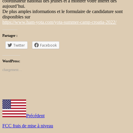
coordinateur national des jeunes et à montrer votre intérêt dès
aujourd’hui.
De plus amples informations et le formulaire de candidature sont
disponibles sur
https://www.ham-yota.com/yota-summer-camp-croatia-2022/
Partager :
Twitter
Facebook
WordPress:
chargement…
Précédent
FCC frais de mise à niveau