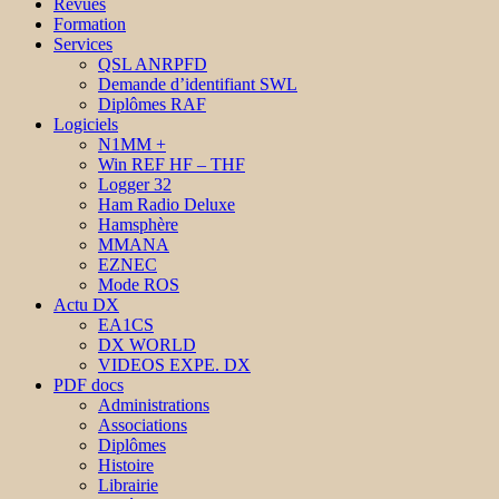
Revues
Formation
Services
QSL ANRPFD
Demande d’identifiant SWL
Diplômes RAF
Logiciels
N1MM +
Win REF HF – THF
Logger 32
Ham Radio Deluxe
Hamsphère
MMANA
EZNEC
Mode ROS
Actu DX
EA1CS
DX WORLD
VIDEOS EXPE. DX
PDF docs
Administrations
Associations
Diplômes
Histoire
Librairie